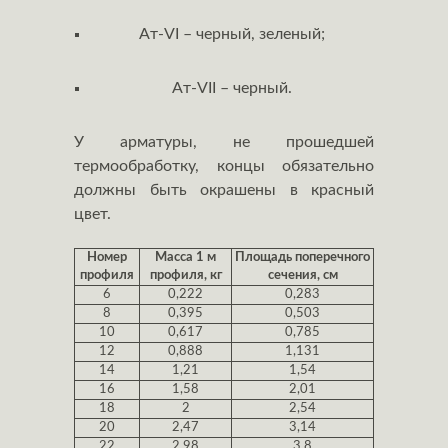
Aт-VI – черный, зеленый;
Aт-VII – черный.
У арматуры, не прошедшей
термообработку, концы обязательно
должны быть окрашены в красный
цвет.
Номер
Масса 1 м
Площадь поперечного
профиля
профиля, кг
сечения, см
6
0,222
0,283
8
0,395
0,503
10
0,617
0,785
12
0,888
1,131
14
1,21
1,54
16
1,58
2,01
18
2
2,54
20
2,47
3,14
22
2,98
3,8