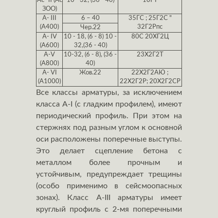
Ас- II (Ас
10 - 32, (36 - 40)
10ГТ
ЗОО)
А- III
6 – 40
35ГС ; 25Г2С "
(А400)
32Г2Рпс
Чер.22
А- IV
10 - 18, (6 - 8) 10 -
80С 20ХГ2Ц
(А600)
32,(36 - 40)
А-V
10-32, (6 - 8), (36 -
23Х2Г2Т
(А800)
40)
А- VI
Жов.22
22Х2Г2АЮ ;
(А1000)
22Х2Г2Р; 20Х2Г2СР
Все классы арматуры, за исключением
класса А-I (с гладким профилем), имеют
периодический профиль. При этом на
стержнях под разным углом к основной
оси расположены поперечные выступы.
Это делает сцепление бетона с
металлом более прочным и
устойчивым, предупреждает трещины
(особо применимо в сейсмоопасных
зонах). Класс А-III арматуры имеет
круглый профиль с 2-мя поперечными