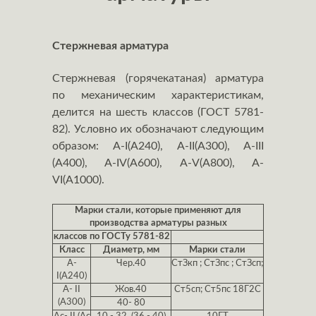
Стержневая арматура
Стержневая (горячекатаная) арматура
по механическим характеристикам,
делится на шесть классов (ГОСТ 5781-
82). Условно их обозначают следующим
образом: A-I(А240), А-II(А300), A-III
(А400), A-IV(А600), A-V(А800), A-
VI(А1000).
Марки стали, которые применяют для
производства арматуры разных
классов по ГОСТу 5781-82
Класс
Диаметр, мм
Марки стали
А-
Чер.40
СтЗкп ; СтЗпс ; СтЗсп;
I(А240)
А- II
Жов.40
Ст5сп; Ст5пс 18Г2С
(А300)
40- 80