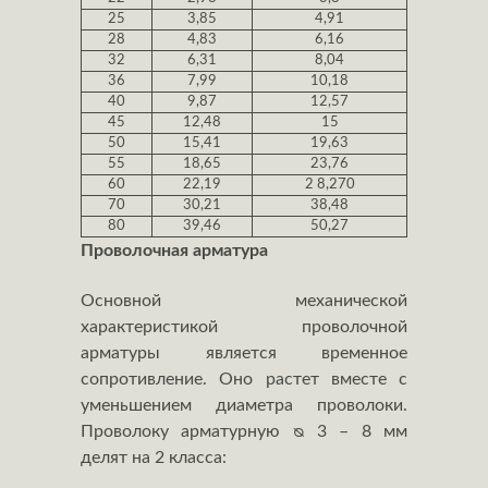
25
3,85
4,91
28
4,83
6,16
32
6,31
8,04
36
7,99
10,18
40
9,87
12,57
45
12,48
15
50
15,41
19,63
55
18,65
23,76
60
22,19
2 8,270
70
30,21
38,48
80
39,46
50,27
Проволочная арматура
Основной механической
характеристикой проволочной
арматуры является временное
сопротивление. Оно растет вместе с
уменьшением диаметра проволоки.
Проволоку арматурную ᴓ 3 – 8 мм
делят на 2 класса: