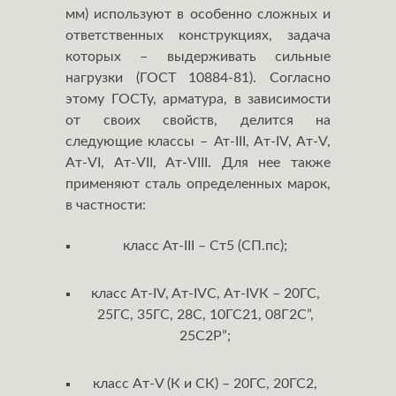
мм) используют в особенно сложных и
ответственных конструкциях, задача
которых – выдерживать сильные
нагрузки (ГОСТ 10884-81). Согласно
этому ГОСТу, арматура, в зависимости
от своих свойств, делится на
следующие классы – Ат-III, Aт-IV, Aт-V,
Aт-VI, Aт-VII, Aт-VIII. Для нее также
применяют сталь определенных марок,
в частности:
класс Ат-III – Ст5 (СП.пс);
класс Aт-IV, Aт-IVС, Aт-IVК – 20ГС,
25ГС, 35ГС, 28С, 10ГС21, 08Г2С”,
25С2Р”;
класс Aт-V (К и СК) – 20ГС, 20ГС2,