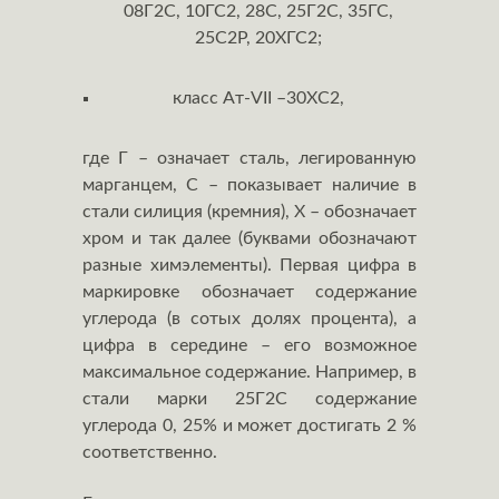
08Г2С, 10ГС2, 28С, 25Г2С, 35ГС,
25С2Р, 20ХГС2;
класс Aт-VII –30ХС2,
где Г – означает сталь, легированную
марганцем, С – показывает наличие в
стали силиция (кремния), Х – обозначает
хром и так далее (буквами обозначают
разные химэлементы). Первая цифра в
маркировке обозначает содержание
углерода (в сотых долях процента), а
цифра в середине – его возможное
максимальное содержание. Например, в
стали марки 25Г2С содержание
углерода 0, 25% и может достигать 2 %
соответственно.