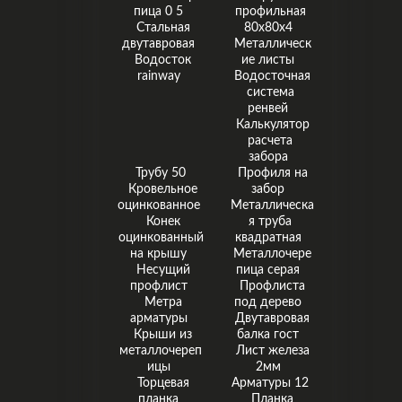
пица 0 5
профильная
Стальная
80х80х4
двутавровая
Металлическ
Водосток
ие листы
rainway
Водосточная
система
ренвей
Калькулятор
расчета
забора
Трубу 50
Профиля на
Кровельное
забор
оцинкованное
Металлическа
Конек
я труба
оцинкованный
квадратная
на крышу
Металлочере
Несущий
пица серая
профлист
Профлиста
Метра
под дерево
арматуры
Двутавровая
Крыши из
балка гост
металлочереп
Лист железа
ицы
2мм
Торцевая
Арматуры 12
планка
Планка