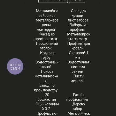
Металлобаза
Слив для
прайс лист
крыши
Металлочере
Лист забора
пицы
Заборы из
монтеррей
профиля
Фасад из
Металлопрок
профнастила
ата за метр
Профильный
Профиль для
уголок
кровли
Квадрат
Листовой 1
трубу
мм
Водосточный
Водосточная
КНОПКА
желоб
система
СВЯЗИ
Полоса
ренвей
металлическа
Листы
я
металла
Завод по
производству
20
Расчёт
профнастил
профнастила
Оцинкованны
Дерево
й 0 7
забор
Профнастил
Металлическ