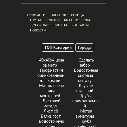
ПРОФНАСТИЛ
МЕТАЛЛОЧЕРЕПИЦА
ГНУТЫЕ ПРОФИЛИ
МЕТАЛЛОПРОКАТ
ДОБОРНЫЕ ЭЛЕМЕНТЫ
КОНТАКТЫ
НОВОСТИ
ТОП Категории
Города
40х40х4 цена
Сделать
за метр
забор
Профнастил
Водосточная
оцинкованный
система
для крыши
rainway
Металлочере
Кругляк
пица
стальной
монтеррей
Трубы
Листовой
прямоугольно
металл
й
Лист с8
Метра
Балка гост
арматуры
Водосточную
Труба
систему
профильная