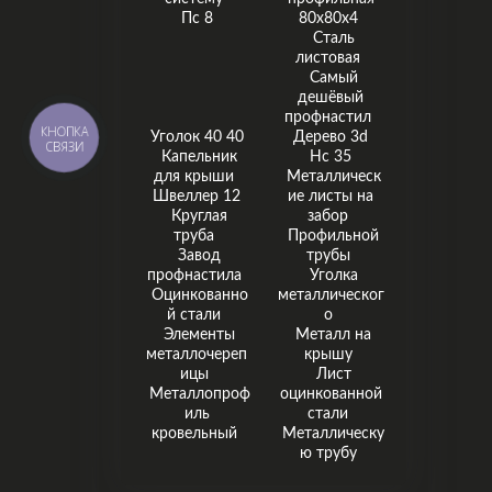
Пс 8
80х80х4
Сталь
листовая
Самый
дешёвый
профнастил
КНОПКА
Уголок 40 40
Дерево 3d
СВЯЗИ
Капельник
Нс 35
для крыши
Металлическ
Швеллер 12
ие листы на
Круглая
забор
труба
Профильной
Завод
трубы
профнастила
Уголка
Оцинкованно
металлическог
й стали
о
Элементы
Металл на
металлочереп
крышу
ицы
Лист
Металлопроф
оцинкованной
иль
стали
кровельный
Металлическу
ю трубу