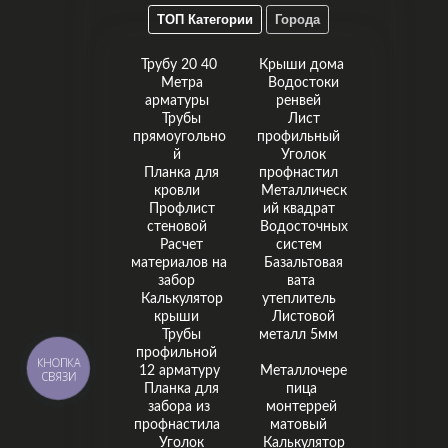
ТОП Категории
Города
Трубу 20 40
Крыши дома
Метра
Водостоки
арматуры
ренвей
Трубы
Лист
прямоугольно
профильный
й
Уголок
Планка для
профнастил
кровли
Металлическ
Профлист
ий квадрат
стеновой
Водосточных
Расчет
систем
материалов на
Базальтовая
забор
вата
Калькулятор
утеплитель
крыши
Листовой
Трубы
металл 5мм
профильной
КНОПКА
12 арматуру
Металлочере
СВЯЗИ
Планка для
пица
забора из
монтеррей
профнастила
матовый
Уголок
Калькулятор