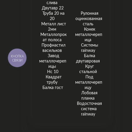
слива
Двутавр 22
Труба 20 на
Рулонная
20
оцинкованная
Металл лист
сталь
2мм
Конек
Металлопрок
металлочереп
ат полоса
ица
Профнастил
Системы
васильков
rainway
КНОПКА
Завод
Балка
СВЯЗИ
металлочереп
двутавровая
ицы
Круг
Нс 10
стальной
Квадрат
Под
трубу
металлочереп
Балка гост
ицу
Лобовая
планка
Водосточная
система
rainway