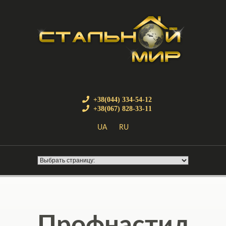
+38(044) 334-54-12
+38(067) 828-33-11
UA
RU
Профнастил