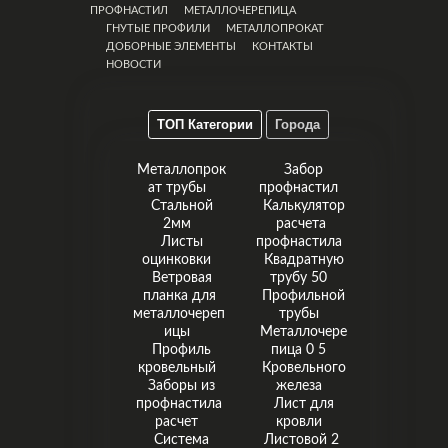
ПРОФНАСТИЛ
МЕТАЛЛОЧЕРЕПИЦА
ГНУТЫЕ ПРОФИЛИ
МЕТАЛЛОПРОКАТ
ДОБОРНЫЕ ЭЛЕМЕНТЫ
КОНТАКТЫ
НОВОСТИ
ТОП Категории
Города
Металлопрок
Забор
ат трубы
профнастил
Стальной
Калькулятор
2мм
расчета
Листы
профнастила
оцинковки
Квадратную
Ветровая
трубу 50
планка для
Профильной
металлочереп
трубы
ицы
Металлочере
Профиль
пица 0 5
кровельный
Кровельного
Заборы из
железа
профнастила
Лист для
расчет
кровли
Система
Листовой 2