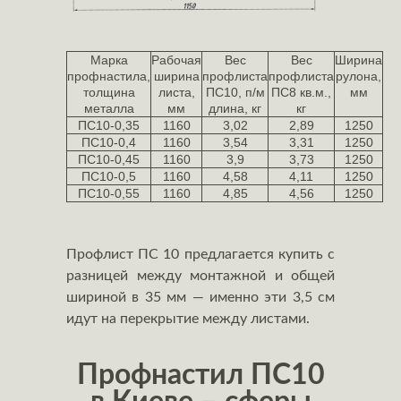
Марка
Рабочая
Вес
Вес
Ширина
профнастила,
ширина
профлиста
профлиста
рулона,
толщина
листа,
ПС10, п/м
ПС8 кв.м.,
мм
металла
мм
длина, кг
кг
ПС10-0,35
1160
3,02
2,89
1250
ПС10-0,4
1160
3,54
3,31
1250
ПС10-0,45
1160
3,9
3,73
1250
ПС10-0,5
1160
4,58
4,11
1250
ПС10-0,55
1160
4,85
4,56
1250
Профлист ПС 10 предлагается купить с
разницей между монтажной и общей
шириной в 35 мм — именно эти 3,5 см
идут на перекрытие между листами.
Профнастил ПС10