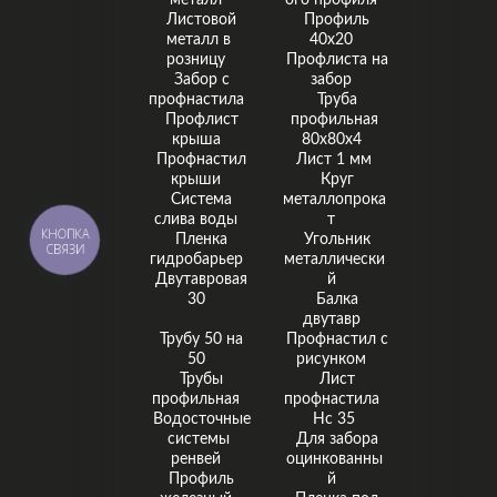
металл
ого профиля
Листовой
Профиль
металл в
40х20
розницу
Профлиста на
Забор с
забор
профнастила
Труба
Профлист
профильная
крыша
80х80х4
Профнастил
Лист 1 мм
крыши
Круг
Система
металлопрока
слива воды
т
КНОПКА
Пленка
Угольник
СВЯЗИ
гидробарьер
металлически
Двутавровая
й
30
Балка
двутавр
Трубу 50 на
Профнастил с
50
рисунком
Трубы
Лист
профильная
профнастила
Водосточные
Нс 35
системы
Для забора
ренвей
оцинкованны
Профиль
й