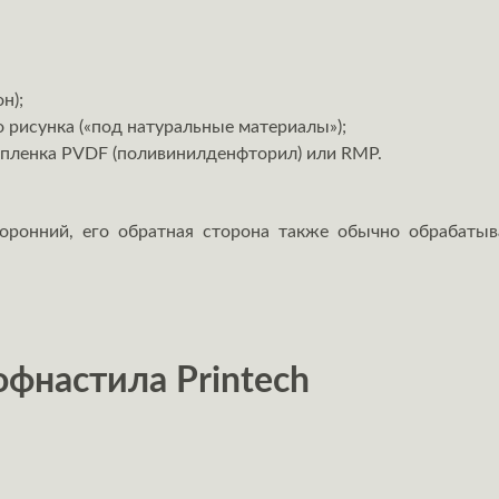
н);
о рисунка («под натуральные материалы»);
 пленка PVDF (поливинилденфторил) или RMР.
торонний, его обратная сторона также обычно обрабаты
фнастила Printech