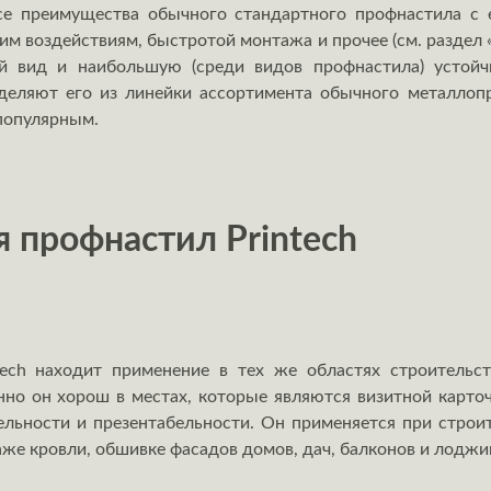
се преимущества обычного стандартного профнастила с е
м воздействиям, быстротой монтажа и прочее (см. раздел 
 вид и наибольшую (среди видов профнастила) устойч
ыделяют его из линейки ассортимента обычного металлоп
 популярным.
я профнастил Printech
ech находит применение в тех же областях строительс
о он хорош в местах, которые являются визитной карто
ельности и презентабельности. Он применяется при строит
аже кровли, обшивке фасадов домов, дач, балконов и лоджи