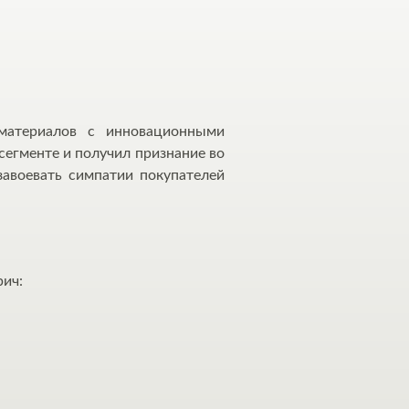
материалов с инновационными
сегменте и получил признание во
завоевать симпатии покупателей
рич: