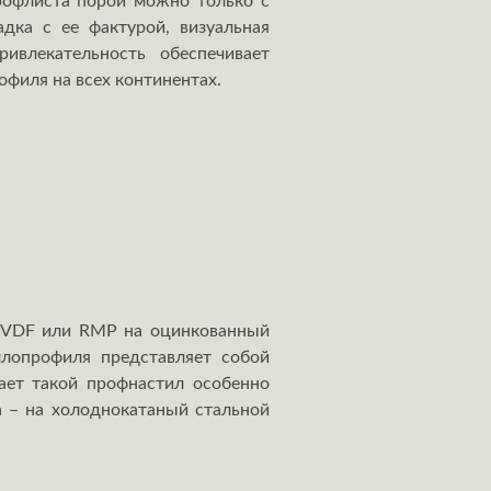
профлиста порой можно только с
адка с ее фактурой, визуальная
ивлекательность обеспечивает
филя на всех континентах.
а PVDF или RMP на оцинкованный
ллопрофиля представляет собой
лает такой профнастил особенно
а – на холоднокатаный стальной