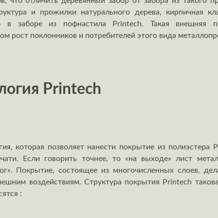
, что отличить деревянный забор от забора из такого 
руктура и прожилки натурального дерева, кирпичная кл
 в заборе из пофнастила Printech. Такая внешняя пр
м рост поклонников и потребителей этого вида металлопро
логия Printech
огия, которая позволяет нанести покрытие из полиэстер
ати. Если говорить точнее, то «на выходе» лист мета
ог». Покрытие, состоящее из многочисленных слоев, де
ешним воздействиям. Структура покрытия Printech таков
ятся :