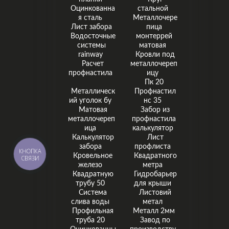
Оцинкованна
стальной
я сталь
Металлочере
Лист забора
пица
Водосточные
монтеррей
системы
матовая
rainway
Кровли под
Расчет
металлочереп
профнастила
ицу
Пк 20
Металлическ
Профнастил
ий уголок бу
нс 35
Матовая
Забор из
металлочереп
профнастила
ица
калькулятор
Калькулятор
Лист
забора
профлиста
КНОПКА
Кровельное
Квадратного
СВЯЗИ
железо
метра
Квадратную
Гидробарьер
трубу 50
для крыши
Система
Листовий
слива воды
метал
Профильная
Металл 2мм
труба 20
Завод по