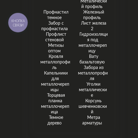
Металически
й профиль
Профнастил
Железный
темное
профиль
КНОПКА
Забор с
Лист железа
СВЯЗИ
профнастила
2
Профлист
Гидроизоляци
стеновой
я под
Метизы
металлочереп
оптом
ицу
Кровля
Вату
металлопрофи
базальтовую
ль
Забора из
Капельники
металлопрофи
для
ля
металлочереп
Уголки
ицы
металлически
Торцевая
е
планка
Корсунь
металлочереп
шевченковски
ица
й
Темное
Метра
дерево
арматуры