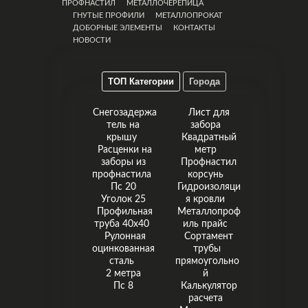
ПРОФНАСТИЛ
МЕТАЛЛОЧЕРЕПИЦА
ГНУТЫЕ ПРОФИЛИ
МЕТАЛЛОПРОКАТ
ДОБОРНЫЕ ЭЛЕМЕНТЫ
КОНТАКТЫ
НОВОСТИ
ТОП Категории
Города
Снегозадержа
Лист для
тель на
забора
крышу
Квадратный
Расценки на
метр
заборы из
Профнастил
профнастила
корсунь
Пс 20
Гидроизоляци
Уголок 25
я кровли
Профильная
Металлопроф
труба 40x40
иль прайс
Рулонная
Сортамент
оцинкованная
трубы
сталь
прямоугольно
2 метра
й
Пс 8
Калькулятор
расчета