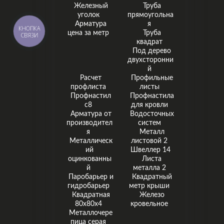
Железный
Труба
уголок
прямоугольна
Арматура
я
КНОПКА
цена за метр
Труба
СВЯЗИ
квадрат
Под дерево
двухсторонни
й
Расчет
Профильные
профлиста
листы
Профнастил
Профнастила
с8
для кровли
Арматура от
Водосточных
производител
систем
я
Металл
Металлическ
листовой 2
ий
Швеллер 14
оцинкованны
Листа
й
металла 2
Паробарьер и
Квадратный
гидробарьер
метр крыши
Квадратная
Железо
80х80х4
кровельное
Металлочере
пица серая