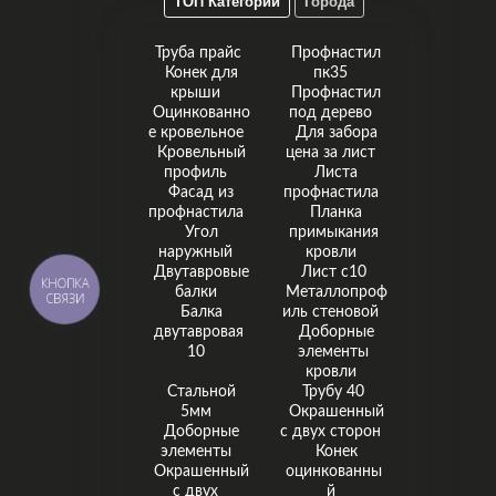
ТОП Категории
Города
Труба прайс
Профнастил
Конек для
пк35
крыши
Профнастил
Оцинкованно
под дерево
е кровельное
Для забора
Кровельный
цена за лист
профиль
Листа
Фасад из
профнастила
профнастила
Планка
Угол
примыкания
наружный
кровли
Двутавровые
Лист с10
КНОПКА
балки
Металлопроф
СВЯЗИ
Балка
иль стеновой
двутавровая
Доборные
10
элементы
кровли
Стальной
Трубу 40
5мм
Окрашенный
Доборные
с двух сторон
элементы
Конек
Окрашенный
оцинкованны
с двух
й