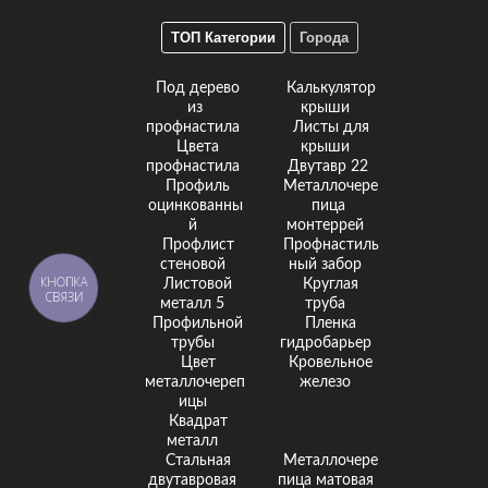
ТОП Категории
Города
Под дерево
Калькулятор
из
крыши
профнастила
Листы для
Цвета
крыши
профнастила
Двутавр 22
Профиль
Металлочере
оцинкованны
пица
й
монтеррей
Профлист
Профнастиль
стеновой
ный забор
Листовой
Круглая
КНОПКА
СВЯЗИ
металл 5
труба
Профильной
Пленка
трубы
гидробарьер
Цвет
Кровельное
металлочереп
железо
ицы
Квадрат
металл
Стальная
Металлочере
двутавровая
пица матовая