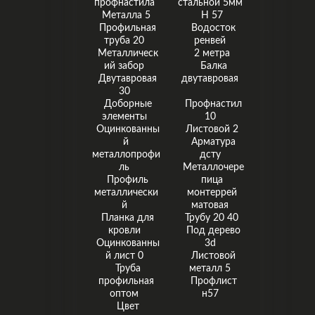
профнастила
стальной 5мм
Металла 5
Н 57
Профильная
Водосток
труба 20
ренвей
Металлическ
2 метра
ий забор
Балка
Двутавровая
двутавровая
30
Доборные
Профнастил
элементы
10
Оцинкованны
Листовой 2
й
Арматура
металлопрофи
дсту
ль
Металлочере
Профиль
пица
металлически
монтеррей
й
матовая
Планка для
Трубу 20 40
кровли
Под дерево
Оцинкованны
3d
й лист 0
Листовой
Труба
металл 5
профильная
Профлист
оптом
н57
Цвет