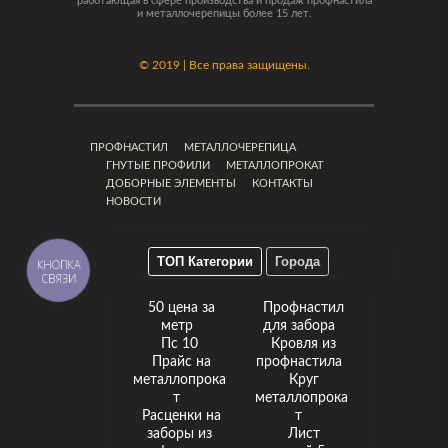
работающая в сфере производства и продаж профнастила
и металлочерепицы более 15 лет.
©
2019 | Все права защищены.
ПРОФНАСТИЛ
МЕТАЛЛОЧЕРЕПИЦА
ГНУТЫЕ ПРОФИЛИ
МЕТАЛЛОПРОКАТ
ДОБОРНЫЕ ЭЛЕМЕНТЫ
КОНТАКТЫ
НОВОСТИ
ТОП Категории
Города
КНОПКА
СВЯЗИ
50 цена за
Профнастил
метр
для забора
Пс 10
Кровля из
Прайс на
профнастила
металлопрока
Круг
т
металлопрока
Расценки на
т
заборы из
Лист