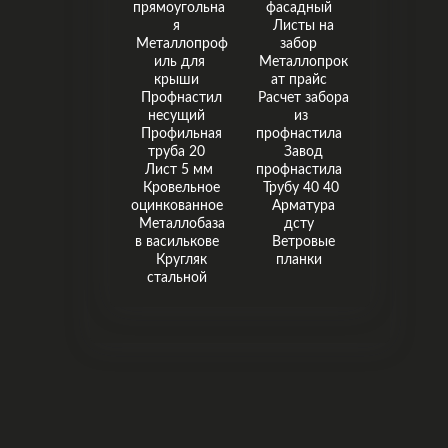
прямоугольна
фасадный
я
Листы на
Металлопроф
забор
иль для
Металлопрок
крыши
ат прайс
Профнастил
Расчет забора
несущий
из
Профильная
профнастила
труба 20
Завод
Лист 5 мм
профнастила
Кровельное
Трубу 40 40
оцинкованное
Арматура
Металлобаза
дсту
в василькове
Ветровые
Кругляк
планки
стальной