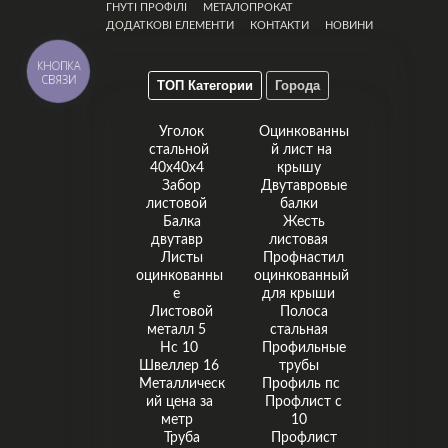
ГНУТІ ПРОФІЛІ
МЕТАЛОПРОКАТ
ДОДАТКОВІ ЕЛЕМЕНТИ
КОНТАКТИ
НОВИНИ
КНОПКА
СВЯЗИ
ТОП Категории
Города
Уголок
Оцинкованны
стальной
й лист на
40х40х4
крышу
Забор
Двутавровые
листовой
балки
Балка
Жесть
двутавр
листовая
Листы
Профнастил
оцинкованны
оцинкованный
е
для крыши
Листовой
Полоса
металл 5
стальная
Нс 10
Профильные
Швеллер 16
трубы
Металлическ
Профиль пс
ий цена за
Профлист с
метр
10
Труба
Профлист