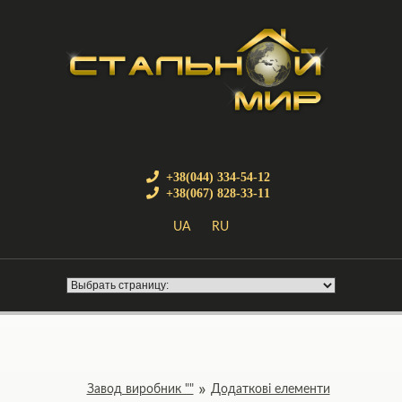
+38(044) 334-54-12
+38(067) 828-33-11
UA
RU
Завод виробник ""
Додаткові елементи