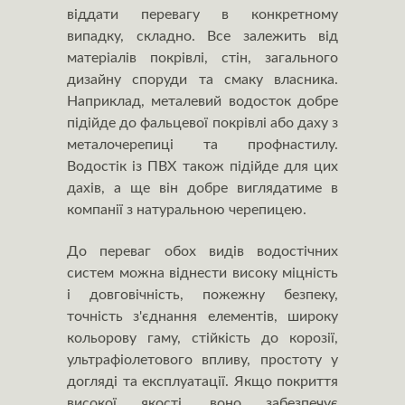
віддати перевагу в конкретному
випадку, складно. Все залежить від
матеріалів покрівлі, стін, загального
дизайну споруди та смаку власника.
Наприклад, металевий водосток добре
підійде до фальцевої покрівлі або даху з
металочерепиці та профнастилу.
Водостік із ПВХ також підійде для цих
дахів, а ще він добре виглядатиме в
компанії з натуральною черепицею.
До переваг обох видів водостічних
систем можна віднести високу міцність
і довговічність, пожежну безпеку,
точність з'єднання елементів, широку
кольорову гаму, стійкість до корозії,
ультрафіолетового впливу, простоту у
догляді та експлуатації. Якщо покриття
високої якості, воно забезпечує