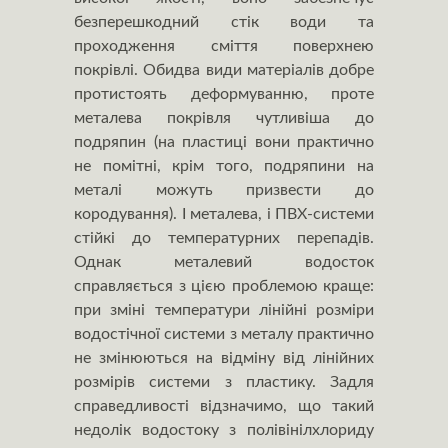
безперешкодний стік води та
проходження сміття поверхнею
покрівлі. Обидва види матеріалів добре
протистоять деформуванню, проте
металева покрівля чутливіша до
подряпин (на пластиці вони практично
не помітні, крім того, подряпини на
металі можуть призвести до
кородування). І металева, і ПВХ-системи
стійкі до температурних перепадів.
Однак металевий водосток
справляється з цією проблемою краще:
при зміні температури лінійні розміри
водостічної системи з металу практично
не змінюються на відміну від лінійних
розмірів системи з пластику. Задля
справедливості відзначимо, що такий
недолік водостоку з полівінілхлориду