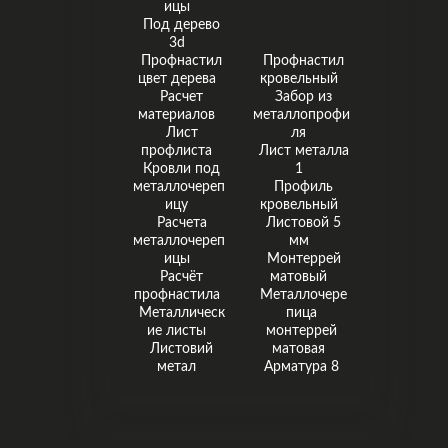
ицы
Под дерево
3d
Профнастил
Профнастил
цвет дерева
кровельный
Расчет
Забор из
материалов
металлопрофи
Лист
ля
профлиста
Лист металла
Кровли под
1
металлочереп
Профиль
ицу
кровельный
Расчета
Листовой 5
металлочереп
мм
ицы
Монтеррей
Расчёт
матовый
профнастила
Металлочере
Металлическ
пица
ие листы
монтеррей
Листовий
матовая
метал
Арматура 8