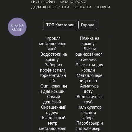
ГНУТІ ПРОФІЛІ
МЕТАЛОПРОКАТ
ДОДАТКОВІ ЕЛЕМЕНТИ
КОНТАКТИ
НОВИНИ
ТОП Категории
Города
КНОПКА
СВЯЗИ
Кровля
Планка на
металлочереп
крышу
ицей
Листы
Водостоки на
оцинкованног
крышу
о железа
Забор из
Элементы для
профнастила
кровли
горизонтальн
Металлочере
ый
пица цвет
Оцинкованны
Арматура
й для крыши
дсту
Самый
Водосточных
дешёвый
труб
Окрашенный
Калькулятор
с двух
расчета
Квадратный
забора
метр
Паробарьер и
металлочереп
гидробарьер