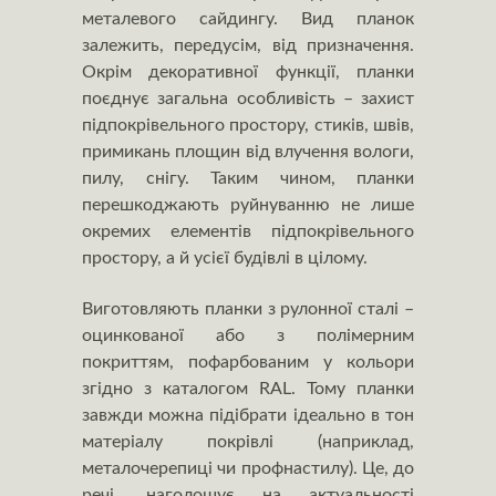
металевого сайдингу. Вид планок
залежить, передусім, від призначення.
Окрім декоративної функції, планки
поєднує загальна особливість – захист
підпокрівельного простору, стиків, швів,
примикань площин від влучення вологи,
пилу, снігу. Таким чином, планки
перешкоджають руйнуванню не лише
окремих елементів підпокрівельного
простору, а й усієї будівлі в цілому.
Виготовляють планки з рулонної сталі –
оцинкованої або з полімерним
покриттям, пофарбованим у кольори
згідно з каталогом RAL. Тому планки
завжди можна підібрати ідеально в тон
матеріалу покрівлі (наприклад,
металочерепиці чи профнастилу). Це, до
речі, наголошує на актуальності