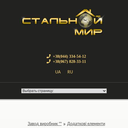
+38(044) 334-54-12
+38(067) 828-33-11
UA
RU
Завод виробник ""
Додаткові елементи