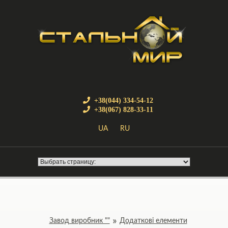
+38(044) 334-54-12
+38(067) 828-33-11
UA
RU
Завод виробник ""
Додаткові елементи