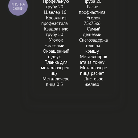
Профильную
Труба 20
КНОПКА
трубу 20
Расчет
СВЯЗИ
Швелер 16
профнастила
Кровли из
Уголок
профнастила
75х75х6
Квадратную
Самый
трубу 50
дешёвый
Уголок
Снегозадержа
железный
тель на
Окрашенный
крышу
с двух
Металлопрок
Планка для
ата за тонну
металлочереп
Металлочере
ицы
пица расчет
Металлочере
Листовое
пица 0 5
железо