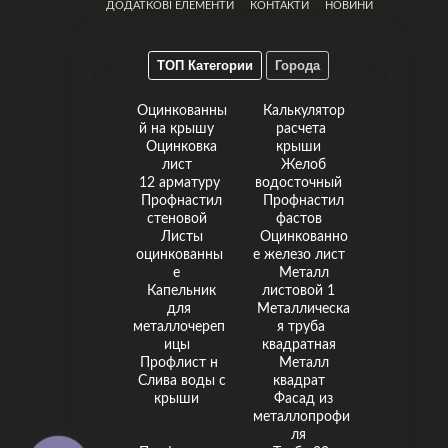
ДОДАТКОВІ ЕЛЕМЕНТИ
КОНТАКТИ
НОВИНИ
ТОП Категории
Города
Оцинкованны
Калькулятор
й на крышу
расчета
Оцинковка
крыши
лист
Желоб
12 арматуру
водосточный
Профнастил
Профнастил
стеновой
фастов
Листы
Оцинкованно
оцинкованны
е железо лист
е
Металл
Капельник
листовой 1
для
Металлическа
металлочереп
я труба
ицы
квадратная
Профлист н
Металл
Слива воды с
квадрат
крыши
Фасад из
металлопрофи
ля