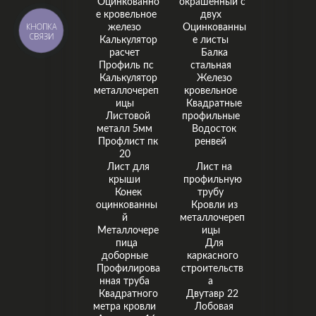
Оцинкованно
окрашенный с
е кровельное
двух
КНОПКА
железо
Оцинкованны
СВЯЗИ
Калькулятор
е листы
расчет
Балка
Профиль пс
стальная
Калькулятор
Железо
металлочереп
кровельное
ицы
Квадратные
Листовой
профильные
металл 5мм
Водосток
Профлист пк
ренвей
20
Лист для
Лист на
крыши
профильную
Конек
трубу
оцинкованны
Кровли из
й
металлочереп
Металлочере
ицы
пица
Для
доборные
каркасного
Профилирова
строительств
нная труба
а
Квадратного
Двутавр 22
метра кровли
Лобовая