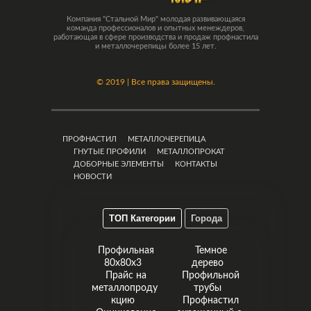
Компания "Стальной Мир" молодая развивающаяся
команда профессионалов и опытных менеждеров,
работающая в сфере производства и продаж профнастила
и металлочерепицы более 15 лет.
©
2019 | Все права защищены.
ПРОФНАСТИЛ
МЕТАЛЛОЧЕРЕПИЦА
ГНУТЫЕ ПРОФИЛИ
МЕТАЛЛОПРОКАТ
ДОБОРНЫЕ ЭЛЕМЕНТЫ
КОНТАКТЫ
НОВОСТИ
ТОП Категории
Города
Профильная
Темное
80х80х3
дерево
Прайс на
Профильной
металлопроду
трубы
кцию
Профнастил