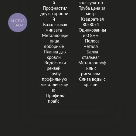
й
калькулятор
Профнастил
Труба цена за
двухсторонни
метр
й
Квадратная
КНОПКА
СВЯЗИ
Базальтовая
80х80х4
минвата
Оцинкованны
Металлочере
й 0 8мм
пица
Полоса
доборные
металл
Планка для
Балка
кровли
стальная
Водостоки
Металлопроф
ренвей
иль с
Трубу
рисунком
профильную
Слива воды с
металлическу
крыши
ю
Профиль
прайс