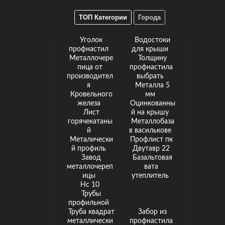
ТОП Категории
Города
Уголок
Водостоки
профнастил
для крыши
Металлочере
Толщину
пица от
профнастила
производител
выбрать
я
Металла 5
Кровельного
мм
железа
Оцинкованны
Лист
й на крышу
горячекатаны
Металлобаза
й
в василькове
Металически
Профлист пк
й профиль
Двутавр 22
Завод
Базальтовая
металлочереп
вата
ицы
утеплитель
Нс 10
Трубы
профильной
Труба квадрат
Забор из
металлически
профнастила