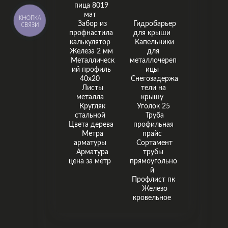
пица 8019
мат
КНОПКА
Забор из
Гидробарьер
СВЯЗИ
профнастила
для крыши
калькулятор
Капельники
Железа 2 мм
для
Металлическ
металлочереп
ий профиль
ицы
40х20
Снегозадержа
Листы
тели на
металла
крышу
Кругляк
Уголок 25
стальной
Труба
Цвета дерева
профильная
Метра
прайс
арматуры
Сортамент
Арматура
трубы
цена за метр
прямоугольно
й
Профлист пк
Железо
кровельное