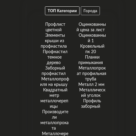
ТОП Категории
Города
Профлист
Оцинкованны
цветной
й цена за лист
Элементы
Оцинкованны
крыши из
й 1
профнастила
Кровельный
Профнастил
пк 20
темное
Планки
дерево
примыкания
Заборный
Металлопрок
профнастил
ат профильная
Металлопроф
труба
иля на крышу
Металл 2 мм
Квадратный
Металлическ
метр
ий уголок
металлочереп
Профиль
ицы
заборный
Производите
ли
металлопрока
та
Металлочере