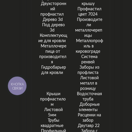
Двухсторонн
крышу
ий
Профнастил
профнастил
цвет 7024
Дерево 3d
Производите
Под дерево
ли
3d
металлочереп
Комплектующ
ицы
ие для кровли
Металлопроф
Металлочере
иль в
пица от
кировограде
производител
Система
я
ренвей
Гидробарьер
Заборы из
для кровли
профлиста
Листовой
металл в
КНОПКА
СВЯЗИ
розницу
Крыши
Водосточная
профнастило
труба
м
Доборные
Листовой
элементы
5мм
Расценки на
Трубы
забор
квадратные
Двутавр 22
Профильный
Забора с