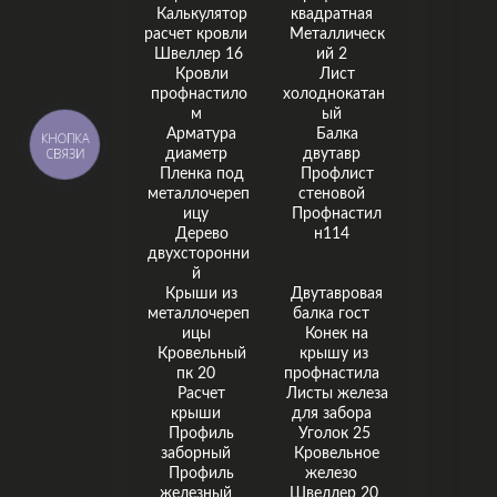
Калькулятор
квадратная
расчет кровли
Металлическ
Швеллер 16
ий 2
Кровли
Лист
профнастило
холоднокатан
м
ый
Арматура
Балка
КНОПКА
СВЯЗИ
диаметр
двутавр
Пленка под
Профлист
металлочереп
стеновой
ицу
Профнастил
Дерево
н114
двухсторонни
й
Крыши из
Двутавровая
металлочереп
балка гост
ицы
Конек на
Кровельный
крышу из
пк 20
профнастила
Расчет
Листы железа
крыши
для забора
Профиль
Уголок 25
заборный
Кровельное
Профиль
железо
железный
Швеллер 20