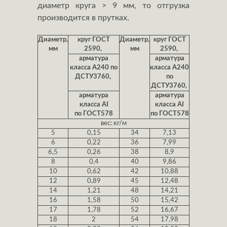
диаметр круга > 9 мм, то отгрузка
производится в прутках.
Диаметр,
круг ГОСТ
Диаметр,
круг ГОСТ
мм
2590,
мм
2590,
арматура
арматура
класса А240 по
класса А240
ДСТУ3760,
по
ДСТУ3760,
арматура
арматура
класса АI
класса АI
по ГОСТ578
по ГОСТ578
вес: кг/м
5
0,15
34
7,13
6
0,22
36
7,99
6,5
0,26
38
8,9
8
0,4
40
9,86
10
0,62
42
10,88
12
0,89
45
12,48
14
1,21
48
14,21
16
1,58
50
15,42
17
1,78
52
16,67
18
2
54
17,98