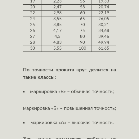
19
2,23
56
19,33
20
2,47
58
20,74
22
2,98
60
22,19
24
3,55
65
26,05
25
3,85
70
30,21
26
4,17
75
34,68
27
4,5
80
39,46
28
4,83
90
49,94
30
5,55
100
61,65
По точности проката круг делится на
такие классы:
маркировка «В» – обычная точность;
маркировка «Б» – повышенная точность;
маркировка «А» – высокая точность.