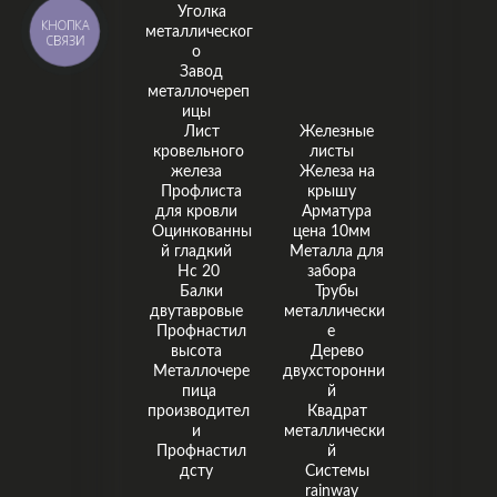
Уголка
КНОПКА
металлическог
СВЯЗИ
о
Завод
металлочереп
ицы
Лист
Железные
кровельного
листы
железа
Железа на
Профлиста
крышу
для кровли
Арматура
Оцинкованны
цена 10мм
й гладкий
Металла для
Нс 20
забора
Балки
Трубы
двутавровые
металлически
Профнастил
е
высота
Дерево
Металлочере
двухсторонни
пица
й
производител
Квадрат
и
металлически
Профнастил
й
дсту
Системы
rainway