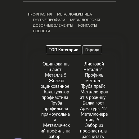
ПРОФНАСТИЛ
МЕТАЛЛОЧЕРЕПИЦА
ГНУТЫЕ ПРОФИЛИ
МЕТАЛЛОПРОКАТ
ДОБОРНЫЕ ЭЛЕМЕНТЫ
КОНТАКТЫ
НОВОСТИ
ТОП Категории
Города
Оцинкованны
Листовой
й лист
металл 2
Металла 5
Профиль
Железо
металл
оцинкованное
Труба прайс
Калькулятор
Металлопрок
профнастила
ат в розницу
Труба
Балка гост
профильная
Арматуры 12
прямоугольна
Металлочере
я
пица 5
Металлическ
Забор из
ий профиль на
профнастила
забор
рассчитать