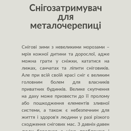
Снігозатримувач
для
металочерепиці
Снігові зими з невеликими морозами –
мрія кожної дитини та дорослої, адже
можна грати у сніжки, кататися на
лижах, санчатах та ліпити сніговиків.
Але при всій своїй красі сніг є великим
головним болем для власників
приватних будинків. Велике скупчення
на даху може призвести до її пролому
або пошкодження елементів зливної
системи, а також є небезпечним для
життя і здоров'я людини у разі різкого
сходження снігових мас. З давніх-давен