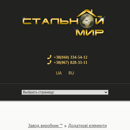
+38(044) 334-54-12
+38(067) 828-33-11
UA
RU
Завод виробник ""
Додаткові елементи