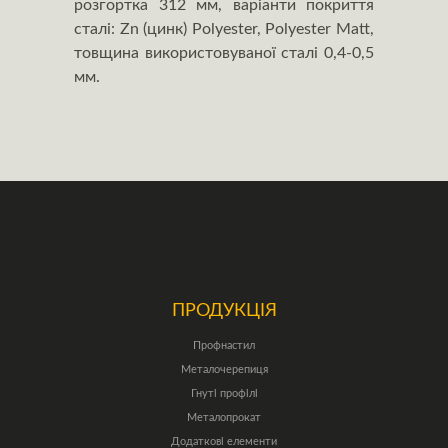
розгортка 312 мм, варіанти покриття
сталі: Zn (цинк) Polyester, Polyester Matt,
товщина використовуваної сталі 0,4-0,5
мм.
ПРОДУКЦІЯ
Профнастил
Металочерепиця
Гнуті профілі
Металопрокат
Додаткові елементи