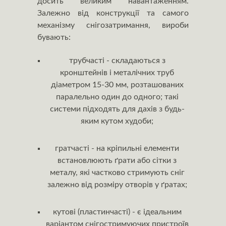
досить великим навантаженням.
Залежно від конструкції та самого
механізму снігозатримання, вироби
бувають:
трубчасті - складаються з
кронштейнів і металічних труб
діаметром 15-30 мм, розташованих
паралельно один до одного; такі
системи підходять для дахів з будь-
яким кутом худоби;
гратчасті - на кріпильні елементи
встановлюють ґрати або сітки з
металу, які частково стримують сніг
залежно від розміру отворів у ґратах;
кутові (пластинчасті) - є ідеальним
варіантом снігостримуючих пристроїв