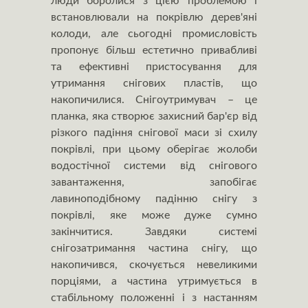
люди боролися з цією проблемою і
встановлювали на покрівлю дерев'яні
колоди, але сьогодні промисловість
пропонує більш естетично привабливі
та ефективні пристосування для
утримання снігових пластів, що
накопичилися. Снігоутримувач – це
планка, яка створює захисний бар'єр від
різкого падіння снігової маси зі схилу
покрівлі, при цьому оберігає жолоби
водостічної системи від снігового
завантаження, запобігає
лавиноподібному падінню снігу з
покрівлі, яке може дуже сумно
закінчитися. Завдяки системі
снігозатримання частина снігу, що
накопичився, скочується невеликими
порціями, а частина утримується в
стабільному положенні і з настанням