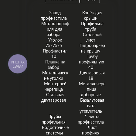
Завод
Конёк для
профнастила
крыши
Металлопроф
Профильна
иля для
труба
забора
Стальной
Уголок
лист
75х75х5
Гидробарьер
Профнастил
на крышу
10
Трубу
КНОПКА
Планка на
профильную
СВЯЗИ
забор
40
Металлическ
Двутавровая
ие уголки
18
Монтеррей
Металлочере
черепица
пица
Стальная
доборные
двутавровая
Базальтовая
вата
утеплитель
Трубы
1 листа
профильная
профнастила
Водосточные
Лист
системы
профиля