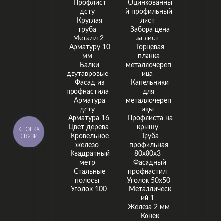
Профлист
Оцинкованны
дсту
й профильный
Круглая
лист
труба
Забора цена
Металл 2
за лист
Арматуру 10
Торцевая
мм
планка
Балки
металлочереп
двутавровые
ица
Фасад из
Капельники
профнастила
для
Арматура
металлочереп
дсту
ицы
Арматура 16
Профлиста на
Цвет дерева
крышу
КНОПКА
СВЯЗИ
Кровельное
Труба
железо
профильная
Квадратный
80х80х3
метр
Фасадный
Стальные
профнастил
полосы
Уголок 50x50
Уголок 100
Металлическ
ий 1
Железа 2 мм
Конек