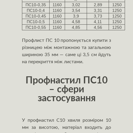
ПС10-0,35
1160
3,02
2,89
1250
ПС10-0,4
1160
3,54
3,31
1250
ПС10-0,45
1160
3,9
3,73
1250
ПС10-0,5
1160
4,58
4,11
1250
ПС10-0,55
1160
4,85
4,56
1250
Профлист ПС 10 пропонується купити з
різницею між монтажною та загальною
шириною 35 мм — саме ці 3,5 см йдуть
на перекриття між листами.
Профнастил ПС10
– сфери
застосування
У профнастил С10 хвиля розміром 10
мм за висотою, матеріал входить до