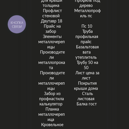
для крыши
Профиль под
толщина
дерево
Профлист
Металлопроф
стеновой
иль пс
Двутавр 18
КНОПКА
СВЯЗИ
Прайс на
Пс 10
забор
Труба
Элементы
профильная
металлочереп
прайс
ицы
Базальтовая
Производите
вата
ли
утеплитель
металлопрока
Трубу 50 на
та
50
Производите
Лист цена за
ли
лист
металлочереп
Покрытия
ицы
крыши дома
Забор из
Сталь
профнастила
листовая
калькулятор
Балка гост
Планка
металлочереп
ица
Кровельное