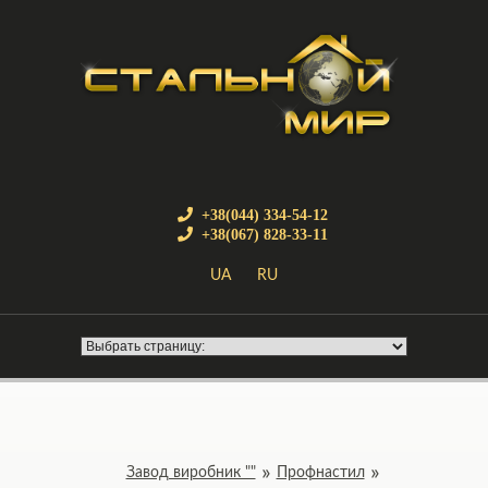
+38(044) 334-54-12
+38(067) 828-33-11
UA
RU
Завод виробник ""
Профнастил