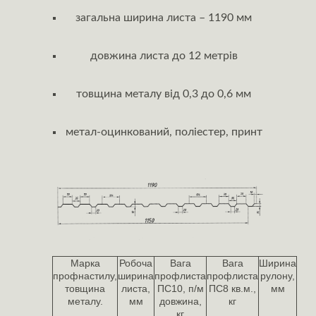
загальна ширина листа – 1190 мм
довжина листа до 12 метрів
товщина металу від 0,3 до 0,6 мм
метал-оцинкований, поліестер, принт
Марка
Робоча
Вага
Вага
Ширина
профнастилу,
ширина
профлиста
профлиста
рулону,
товщина
листа,
ПС10, п/м
ПС8 кв.м.,
мм
металу.
мм
довжина,
кг
кг