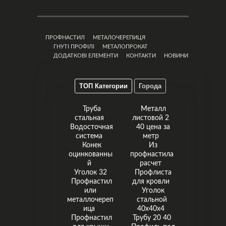
ПРОФНАСТИЛ
МЕТАЛОЧЕРЕПИЦЯ
ГНУТІ ПРОФІЛІ
МЕТАЛОПРОКАТ
ДОДАТКОВІ ЕЛЕМЕНТИ
КОНТАКТИ
НОВИНИ
ТОП Категории
Города
Труба
Металл
стальная
листовой 2
Водосточная
40 цена за
система
метр
Конек
Из
оцинкованны
профнастила
й
расчет
Уголок 32
Профлиста
Профнастил
для кровли
или
Уголок
металлочереп
стальной
ица
40х40х4
Профнастил
Трубу 20 40