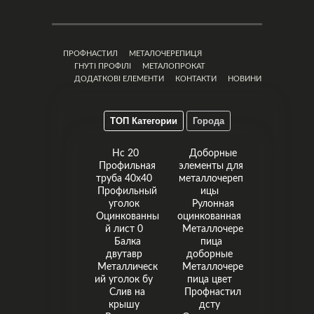
ПРОФНАСТИЛ
МЕТАЛОЧЕРЕПИЦЯ
ГНУТІ ПРОФІЛІ
МЕТАЛОПРОКАТ
ДОДАТКОВІ ЕЛЕМЕНТИ
КОНТАКТИ
НОВИНИ
ТОП Категории
Города
Нс 20
Доборные
Профильная
элементы для
труба 40x40
металлочереп
Профильный
ицы
уголок
Рулонная
Оцинкованны
оцинкованная
й лист 0
Металлочере
Балка
пица
двутавр
доборные
Металлическ
Металлочере
ий уголок бу
пица цвет
Слив на
Профнастил
крышу
дсту