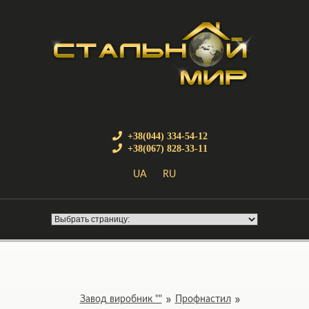
+38(044) 334-54-12
+38(067) 828-33-11
UA
RU
Завод виробник ""
Профнастил