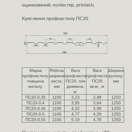
оцинкований, поліестер, printech.
Креслення профнастилу ПС20
Марка
Робоча
Вага
Вага
Ширина
профнастилу,
ширина
профлиста
профлиста
рулону,
товщина
листа,
ПС20, п/м
ПС20
мм
металу.
мм
довжина,
кв.м., кг
кг
ПС20-0,35
1100
3,23
2,98
1250
ПС20-0,4
1100
3,95
3,64
1250
ПС20-0,45
1100
4,32
3,98
1250
ПС20-0,5
1100
4,77
4,39
1250
ПС20-0,55
1100
5,19
4,78
1250