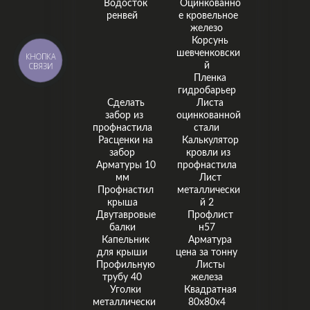
Водосток
Оцинкованно
ренвей
е кровельное
железо
Корсунь
шевченковски
КНОПКА
СВЯЗИ
й
Пленка
гидробарьер
Сделать
Листа
забор из
оцинкованной
профнастила
стали
Расценки на
Калькулятор
забор
кровли из
Арматуры 10
профнастила
мм
Лист
Профнастил
металлически
крыша
й 2
Двутавровые
Профлист
балки
н57
Капельник
Арматура
для крыши
цена за тонну
Профильную
Листы
трубу 40
железа
Уголки
Квадратная
металлически
80х80х4