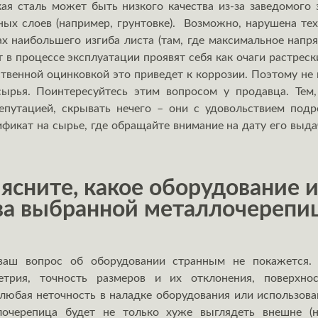
кая сталь может быть низкого качества из-за заведомог
ных слоев (например, грунтовке). Возможно, нарушена тех
х наибольшего изгиба листа (там, где максимальное нап
от в процессе эксплуатации проявят себя как очаги растрес
ственной оцинковкой это приведет к коррозии. Поэтому не 
ырья. Поинтересуйтесь этим вопросом у продавца. Тем,
путацией, скрывать нечего – они с удовольствием подр
икат на сырье, где обращайте внимание на дату его выда
сните, какое оборудование и
ва выбранной металлочерепи
ваш вопрос об оборудовании странным не покажется. 
етрия, точность размеров и их отклонения, поверхн
юбая неточность в наладке оборудования или использова
лочерепица будет не только хуже выглядеть внешне (