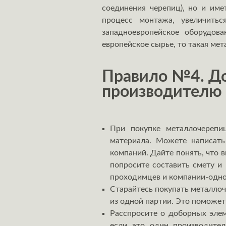
соединения черепиц), но и им
процесс монтажа, увеличитьс
западноевропейское оборудов
европейское сырье, то такая ме
Правило №4. До
производителю
При покупке металлочерепи
материала. Можете написать
компаний. Дайте понять, что 
попросите составить смету и 
проходимцев и компании-одно
Старайтесь покупать металлоч
из одной партии. Это поможет 
Расспросите о доборных элем
если это один производите