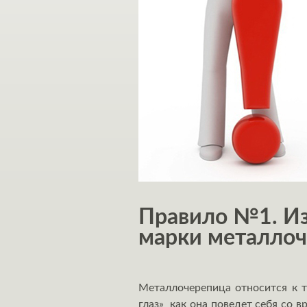
Правило №1. Из
марки металло
Металлочерепица относится к т
глаз» как она поведет себя со 