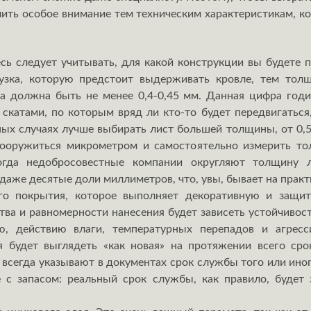
ить особое внимание тем техническим характеристикам, ко
сь следует учитывать, для какой конструкции вы будете 
узка, которую предстоит выдерживать кровле, тем тол
а должна быть не менее 0,4-0,45 мм. Данная цифра годи
скатами, по которым вряд ли кто-то будет передвигаться,
ных случаях лучше выбирать лист большей толщины, от 0,5
ооружиться микрометром и самостоятельно измерить то
когда недобросовестные компании округляют толщину
даже десятые доли миллиметров, что, увы, бывает на пра
го покрытия, которое выполняет декоративную и защи
тва и равномерности нанесения будет зависеть устойчиво
ю, действию влаги, температурных перепадов и агресс
 будет выглядеть «как новая» на протяжении всего сро
 всегда указывают в документах срок службы того или ин
 с запасом: реальный срок службы, как правило, будет 