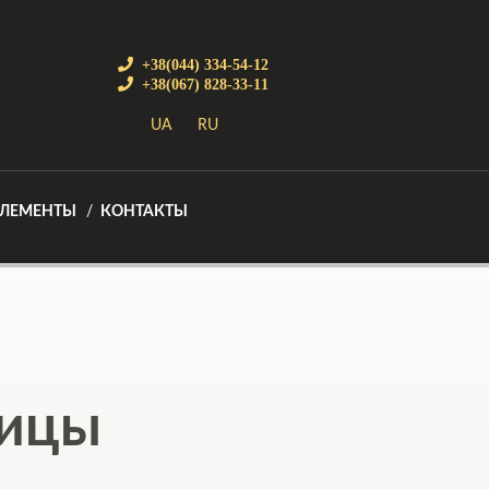
+38(044) 334-54-12
+38(067) 828-33-11
UA
RU
ЭЛЕМЕНТЫ
КОНТАКТЫ
пицы