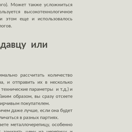
ого). Может также усложниться
льзуется высокотехнологичное
ри этом еще и использовалось
логов.
одавцу или
мально рассчитать количество
а, и отправить их в несколько
технические параметры и т.д.) и
Таким образом, вы сразу отсеете
дирчивым покупателем.
ичем даже лучше, если она будет
личаться в разных партиях.
аете металлочерепицу, особенно
 занизить цену на черепицу и