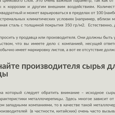
 цинкового слоя.
Это очень важный параметр, так как от 
ы к коррозии и другим внешним воздействиям. Количес
квадратный и может варьироваться в пределах от 100 (наиб
экстремальных климатических условиях (например, вблизи 
нная сталь с толщиной покрытия 350 гр/м
2
. Естественно, 
просить у продавца или производителя. Они должны быть у
ьством, что вы имеете дело с компанией, несущей ответ
 обычно имеет маркировку листов, а вот ее отсутствие долж
айте производителя сырья д
цы
а который следует обратить внимание – исходное сырь
арактеристики металлочерепицы. Здесь многое зависит от
ном западными компаниями, то в качестве такой металло
оизводителей (в частности, китайских) очень часто вызы