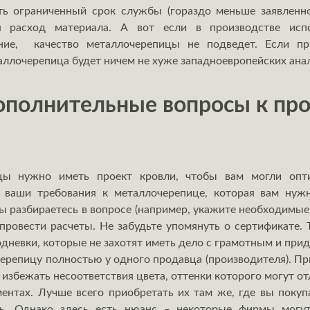
еть ограниченный срок службы (гораздо меньше заявленн
я расход материала. А вот если в производстве испо
ание, качество металлочерепицы не подведет. Если п
таллочерепица будет ничем не хуже западноевропейских ана
полнительные вопросы к пр
цы нужно иметь проект кровли, чтобы вам могли опти
 ваши требования к металлочерепице, которая вам нужн
вы разбираетесь в вопросе (например, укажите необходимые 
провести расчеты. Не забудьте упомянуть о сертификате. 
дневки, которые не захотят иметь дело с грамотным и при
ерепицу полностью у одного продавца (производителя). Пр
избежать несоответствия цвета, оттенки которого могут от
ентах. Лучше всего приобретать их там же, где вы покуп
ль. Однако здесь есть нюанс – некоторые фирмы могут