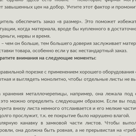
ет завышенных цен на добор. Учтите этот фактор и промони
итель обеспечить заказ «в размер». Это поможет избежат
итуации, когда материала, вроде бы купленного в достаточно
деньги, нервы и время.
 – чем он больше, тем большего доверия заслуживает мате
тавки товара, особенно если у вас нестандартный заказ.
братите внимания на следующие моменты:
правильной порезке с применением хорошего оборудования он
тная и выглядеть монолитно, чтобы отдельные листы не в
 хранения металлочерепицы, например, она лежала под 
то это можно определить следующим образом. Если вы под
грунта внизу листа немного отслаивается и его мелкие час
долго прослужит, т.к. ее покрытие было нарушено влагой.
ллярную канавку в замковой части листов. Чтобы вып
ровли, она должна быть ровная, а не прерывистая на «гре