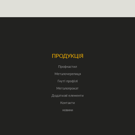
ПРОДУКЦІЯ
Профнастил
Металочерепиця
Гнуті профілі
Металопрокат
Додаткові елементи
Контакти
новини