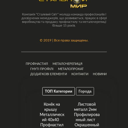
Компанія "Сталевий Світ" молода команда професіоналів і
досвідчених менеджерів, що розвивається, працює в сфері
виробництва та продажу профнастилу та металочерепиці
більше 15 років.
©
2019 | Все права защищены.
ПРОФНАСТИЛ
МЕТАЛОЧЕРЕПИЦЯ
ГНУТІ ПРОФІЛІ
МЕТАЛОПРОКАТ
ДОДАТКОВІ ЕЛЕМЕНТИ
КОНТАКТИ
НОВИНИ
ТОП Категории
Города
Конёк на
Листовой
крышу
металл 2мм
Металлическ
Профилирова
ий 40х40
нный лист
Профнастил
Окрашенный