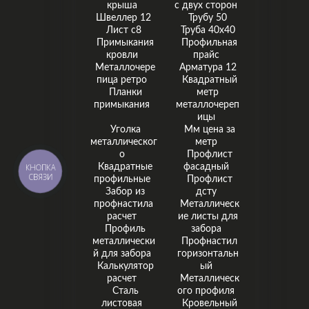
крыша
с двух сторон
Швеллер 12
Трубу 50
Лист с8
Труба 40x40
Примыкания
Профильная
кровли
прайс
Металлочере
Арматура 12
пица ретро
Квадратный
Планки
метр
примыкания
металлочереп
ицы
Уголка
Мм цена за
металлическог
метр
о
Профлист
Квадратные
фасадный
КНОПКА
СВЯЗИ
профильные
Профлист
Забор из
дсту
профнастила
Металлическ
расчет
ие листы для
Профиль
забора
металлически
Профнастил
й для забора
горизонтальн
Калькулятор
ый
расчет
Металлическ
Сталь
ого профиля
листовая
Кровельный