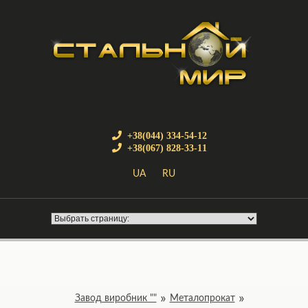
+38(044) 334-54-12
+38(067) 828-33-11
UA
RU
Завод виробник ""
Металопрокат