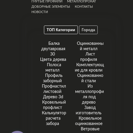
ГНУТЫЕ ПРОФИЛИ
МЕТАЛЛОПРОКАТ
ДОБОРНЫЕ ЭЛЕМЕНТЫ
КОНТАКТЫ
НОВОСТИ
ТОП Категории
Города
Балка
Оцинкованны
двутавровая
й металл
30
Лист
Цвета дерева
профиля
Полоса
Комплектующ
металл
ие для кровли
Профиль
Оцинкованно
заборный
й стали
Профнастил
Из
листовой
металлопрофи
Дерево 3d
ля под
Кровельный
дерево
профлист
Завод
Калькулятор
изготовитель
расчета
Кровельное
забора
оцинкованное
Ветровые