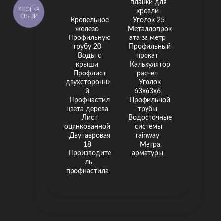
планки для
КНОПКА
кровли
СВЯЗИ
Кровельное
Уголок 25
железо
Металлопрок
Профильную
ата за метр
трубу 20
Профильный
Воды с
прокат
крыши
Калькулятор
Профлист
расчет
двухсторонни
Уголок
й
63х63х6
Профнастил
Профильной
цвета дерева
трубы
Лист
Водосточные
оцинкованной
системы
Двутавровая
rainway
18
Метра
Производите
арматуры
ль
профнастила