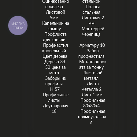
Оцинкованно
стальной
е железо
Полоса
Листовой
стальная
5мм
Листовая 2
КНОПКА
Капельник на
мм
СВЯЗИ
крышу
Монтеррей
Профлиста
черепица
для кровли
Профнастил
Арматуру 10
кровельный
Забор
Цвет дерева
профнастила
Дерево 3d
Металлопрок
50 цена за
ата за тонну
метр
Листовой
Заборы из
металл
профиля
Листа
Н 57
металла 2
Профильные
Лист 1 мм
листы
Профильная
Двутавровая
80х80х4
18
Профильная
прямоугольна
я