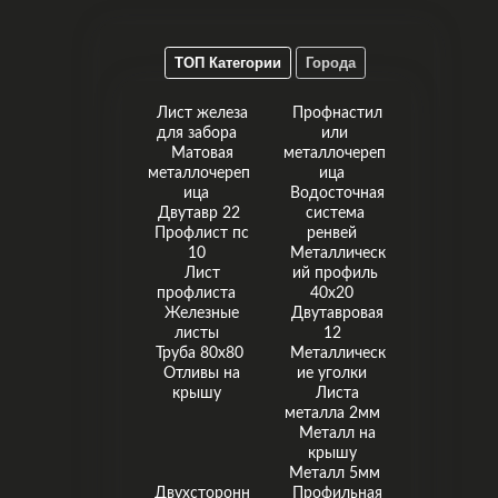
ТОП Категории
Города
Лист железа
Профнастил
для забора
или
Матовая
металлочереп
металлочереп
ица
ица
Водосточная
Двутавр 22
система
Профлист пс
ренвей
10
Металлическ
Лист
ий профиль
профлиста
40х20
Железные
Двутавровая
листы
12
Труба 80x80
Металлическ
Отливы на
ие уголки
крышу
Листа
металла 2мм
Металл на
крышу
Металл 5мм
Двухсторонн
Профильная