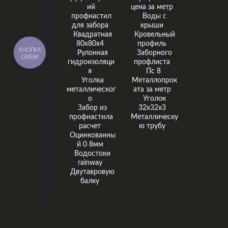
ий
цена за метр
профнастил
Воды с
для забора
крыши
Квадратная
Кровельный
80х80х4
профиль
КНОПКА
Рулонная
Заборного
СВЯЗИ
гидроизоляци
профлиста
я
Пс 8
Уголка
Металлопрок
металлическог
ата за метр
о
Уголок
Забор из
32х32х3
профнастила
Металлическу
расчет
ю трубу
Оцинкованны
й 0 8мм
Водостоки
rainway
Двутавровую
балку