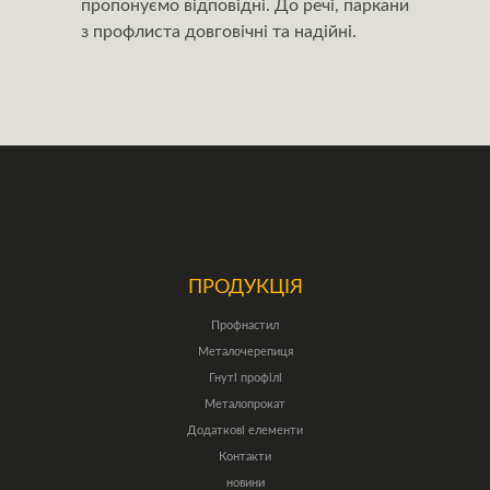
пропонуємо відповідні. До речі, паркани
з профлиста довговічні та надійні.
ПРОДУКЦІЯ
Профнастил
Металочерепиця
Гнуті профілі
Металопрокат
Додаткові елементи
Контакти
новини