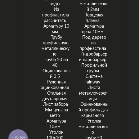
воды
металлически
Из
й 2мм
профнастила
Торцевая
рассчитать
планка
Арматуру 10
Арматура
мм
цена 10мм
Трубу
Под дерево
профильную
из
металлическу
профнастила
ю
Гидробарьер
Труба 20 на
и паробарьер
40
Профильной
Оцинкованны
трубы
й 0 5
Система
Рулонная
rainway
оцинкованная
Листа
Стальная
металлочереп
двутавровая
ицы
Лист забора
Оцинкованны
Мм цена за
й профиль для
метр
каркасного
Арматура
Уголка
10мм
металлическог
Уголок
о
КНОПКА
100x100
Трубу 50