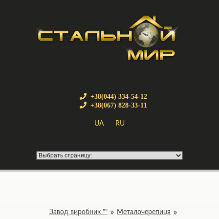
+38(044) 334-54-12
+38(067) 828-33-11
UA
RU
Завод виробник ""
Металочерепиця