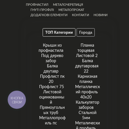
ПРОФНАСТИЛ
МЕТАЛОЧЕРЕПИЦЯ
ГНУТІ ПРОФІЛІ
МЕТАЛОПРОКАТ
ДОДАТКОВІ ЕЛЕМЕНТИ
КОНТАКТИ
НОВИНИ
ТОП Категории
Города
Крыши из
Планка
профнастила
торцевая
Под дерево
Листовой 2
забор
Балка
Балка
двутавровая
двутавр
22
Профлист пк
Карнизная
20
планка
Профлист 75
Металлическ
Листовой
ий профиль
оцинкованны
40х20
КНОПКА
СВЯЗИ
й
Калькулятор
Прямоугольн
заборов
ых труб
Стальной
Металлопроф
5мм
иль пс
Металически
й профиль