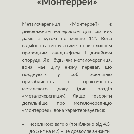
«Монтеррей»
Металочерепиця «Монтеррей» є
дивовижним матеріалом для скатних
дахів з кутом не менше 11º. Вона
відмінно гармонуватиме з навколишнім
природним ландшафтом і дизайном
споруди. Як і будь-яка металочерепиця,
вона має цілу низку переваг, що
поєднують у собі зовнішню
привабливість і практичність
металевого даху (див. розділ
«Металочерепиця»). Якщо говорити
детальніше про металочерепицю
«Монтеррей», вона характеризується:
невеликою вагою (приблизно від 4,5
до 5 кг на м2) – це дозволяє знизити