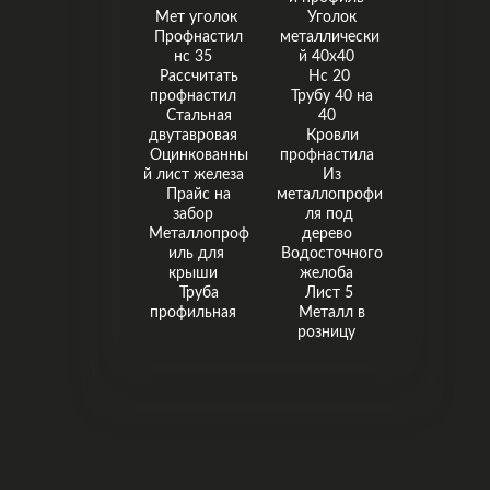
Мет уголок
Уголок
Профнастил
металлически
нс 35
й 40х40
Рассчитать
Нс 20
профнастил
Трубу 40 на
Стальная
40
двутавровая
Кровли
Оцинкованны
профнастила
й лист железа
Из
Прайс на
металлопрофи
забор
ля под
Металлопроф
дерево
иль для
Водосточного
крыши
желоба
Труба
Лист 5
профильная
Металл в
розницу