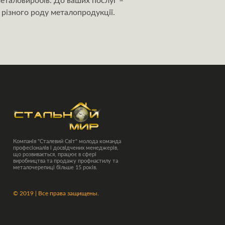
металовиробів. До ваших послуг –
 різного роду металопродукції.
Компанія "Сталевий Світ" молода команда
професіоналів і досвідчених менеджерів,
що розвивається, працює в сфері
виробництва та продажу профнастилу та
металочерепиці більше 15 років.
©
2019 | Все права защищены.