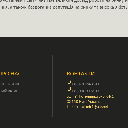
 «Сталевий світ», яка має великий досвід роботи на ринку 
ння, а також бездоганна репутація на ринку та висока якість
ПРО НАС
КОНТАКТИ
ро компанію
+38(067) 828-33-11
иробництво
+38(044) 334-54-12
вул. В. Тютюнника 5-Б, оф.1
03150 Київ, Україна
E-mail:
stal-mir1@ukr.net