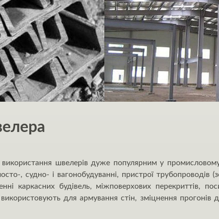
велера
ть використання швелерів дуже популярним у промисловому
осто-, судно- і вагонобудуванні, пристрої трубопроводів (зо
нні каркасних будівель, міжповерхових перекриттів, пос
икористовують для армування стін, зміцнення прогонів д