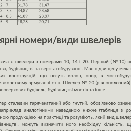
12
7
31,78
31,47
13
7,5
34,87
28,68
14
8,5
41,89
23,87
15
9
48,28
20,71
ярні номери/види швелерів
ча є швелери з номерами 10, 14 і 20. Перший (№10) ос
а, будівництві та верстатобудуванні. Має підвищену механ
вих конструкцій, що несуть колон, опор, в мостобу
 жорсткому армуванні стін. Швелер № 20 (рівнополочний)
поверхових будівель, будівництві мостів та інше.
ер сталевий гарячекатаний або гнутий, обов'язково озна
, наприклад аналогічними наведеною нижче (таблиця з роз
бною продукцією на практиці та розуміють, який вид швелер
вництві, можуть визначити його необхідну кількість, щ