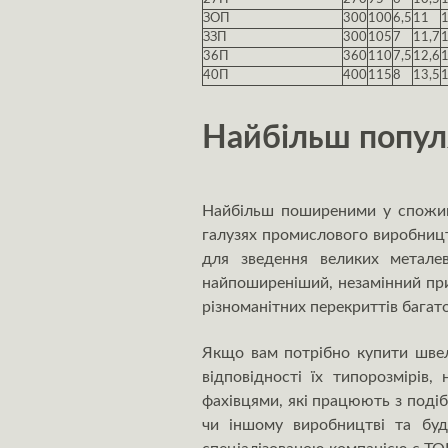
ЗОП
300
100
6,5
11
ЗЗП
300
105
7
11,7
36П
360
110
7,5
12,6
40П
400
115
8
13,5
Найбільш попул
Найбільш поширеними у спожива
галузях промислового виробництв
для зведення великих метале
найпоширеніший, незамінний при
різноманітних перекриттів багато
Якщо вам потрібно купити швел
відповідності їх типорозмірів
фахівцями, які працюють з поді
чи іншому виробництві та буді