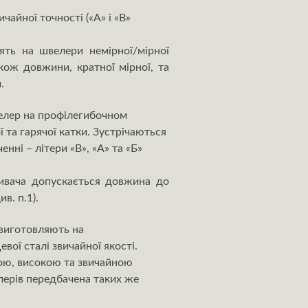
чайної точності («А» і «В»
ять на швелери немірної/мірної
акож довжини, кратної мірної, та
.
елер на профілегибочном
ї та гарячої катки. Зустрічаються
нні – літери «В», «А» та «Б»
ивача допускається довжина до
в. п.1).
виготовляють на
вої сталі звичайної якості.
ною, високою та звичайною
елерів передбачена таких же