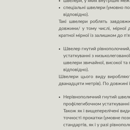
швелери, у яких внутрішні меж
спеціальні швелери (умовно позн
відповідно).
Такі швелери роблять завдовжк
довжини/ у тому числі, мірної д
кратної мірної із залишком до п'
Швелер гнутий рівнополочний
устаткуванні з низьколегованої
швелери звичайної, високої та 
відповідно).
Швелери цього виду виробляют
дванадцяти метрів). По довжині їх
Нерівнополичний гнутий швеле
профілегибочном устаткуванні з
Також як і вищеперелічені вид
точності прокатки (умовне позн
стандартів, як і у разі рівнопо