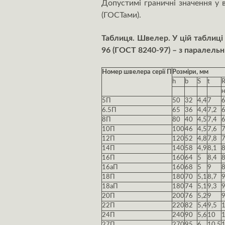
Допустимі граничні значення у 
(ГОСТами).
Таблиця. Швелер. У цій таблиці 
96 (ГОСТ 8240-97) – з паралель
Номер швелера серії П
Розміри, мм
h
b
S
t
н
5П
50
32
4,4
7
6.5П
65
36
4,4
7,2
8П
80
40
4,5
7,4
6
10П
100
46
4,5
7,6
12П
120
52
4,8
7,8
7
14П
140
58
4,9
8,1
16П
160
64
5
8,4
8
16аП
160
68
5
9
8
18П
180
70
5,1
8,7
18аП
180
74
5,1
9,3
20П
200
76
5,2
9
9
22П
220
82
5,4
9,5
24П
240
90
5,6
10
1
27П
270
95
6
10,5