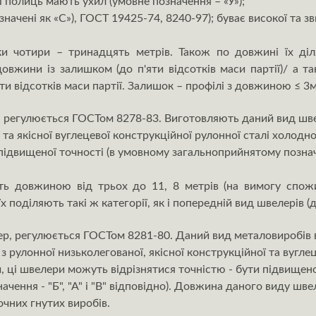
і полиць мають ухил (умовне позначення – «У»);
ачені як «С»), ГОСТ 19425-74, 8240-97); буває високої та зви
и чотири – тринадцять метрів. Також по довжині їх діл
овжини із залишком (до п'яти відсотків маси партії)/ а т
яти відсотків маси партії. Залишок – профілі з довжиною ≤ 3м
, регулюється ГОСТом 8278-83. Виготовляють даний вид шв
 та якісної вуглецевої конструкційної рулонної сталі холодно
підвищеної точності (в умовному загальноприйнятому позначе
ь довжиною від трьох до 11, 8 метрів (на вимогу спож
 поділяють такі ж категорії, як і попередній вид швелерів (ди
р, регулюється ГОСТом 8281-80. Даний вид металовиробів 
 рулонної низьколегованої, якісної конструкційної та вуглеце
и, ці швелери можуть відрізнятися точністю - бути підвище
ачення - "Б", "А" і "В" відповідно). Довжина даного виду шв
лочних гнутих виробів.