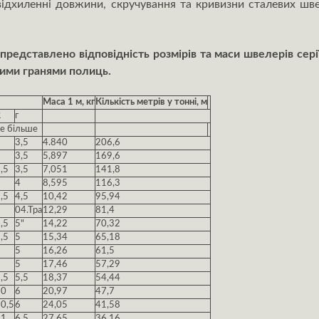
відхиленні довжини, скручування та кривизни сталевих ш
представлено відповідність розмірів та маси швелерів сер
ними гранями полиць.
Маса 1 м, кг
Кількість метрів у тонні, м
R
г
е більше
6
3,5
4.840
206,6
6
3,5
5,897
169,6
,5
3,5
7,051
141,8
7
4
8,595
116,3
,5
4,5
10,42
95,94
8
04.Тра
12,29
81,4
,5
5"
14,22
70,32
,5
5
15,34
65,18
9
5
16,26
61,5
9
5
17,46
57,29
,5
5,5
18,37
54,44
10
6
20,97
47,7
0,5
6
24,05
41,58
11
6,5
27,65
36,16