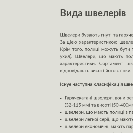
Вида швелерів
Швелери бувають гнуті та гаряче
За цією характеристикою швелер
Крім того, полиці можуть бути 
ухил). Швелери, що мають поли
характеристики. Сортамент шв
відповідають висоті його стінки.
Існує наступна класифікація шве
Гарячекатані швелери, вони ре
(32-115 мм) та висоті (50-400м
швелери, що мають полиці з п
швелери легкої серії, що мают
швелери економічні, мають пара