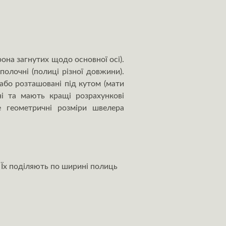
она загнутих щодо основної осі).
олочні (полиці різної довжини).
або розташовані під кутом (мати
ні та мають кращі розрахункові
е геометричні розміри швелера
 Їх поділяють по ширині полиць