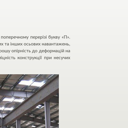
 поперечному перерізі букву «П».
их та інших осьових навантажень,
рошу опірність до деформацій на
іцність конструкції при несучих