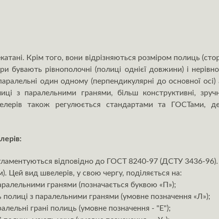
катані. Крім того, вони відрізняються розміром полиць (стор
и бувають рівнополочні (полиці однієї довжини) і нерівноп
паралельні один одному (перпендикулярні до основної осі) 
ці з паралельними гранями, більш конструктивні, зруч
елерів також регулюється стандартами та ГОСТами, д
лерів:
гламентуються відповідно до ГОСТ 8240-97 (ДСТУ 3436-96).
м). Цей вид швелерів, у свою чергу, поділяється на:
аралельними гранями (позначається буквою «П»);
ь полиці з паралельними гранями (умовне позначення «Л»);
лельні грані полиць (умовне позначення - "Е");