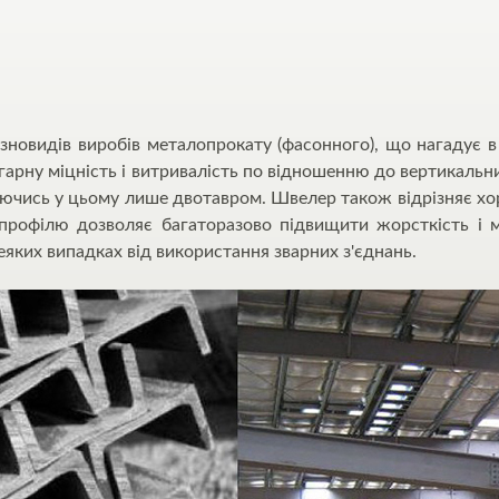
зновидів виробів металопрокату (фасонного), що нагадує в
гарну міцність і витривалість по відношенню до вертикальн
ючись у цьому лише двотавром. Швелер також відрізняє хо
профілю дозволяє багаторазово підвищити жорсткість і м
еяких випадках від використання зварних з'єднань.