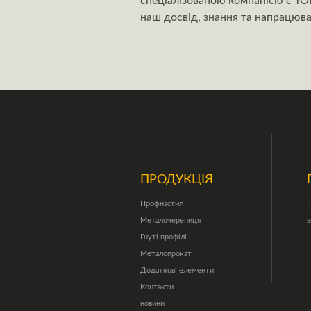
спеціалізованою компанією є ТОВ
наш досвід, знання та напрацюва
ПРОДУКЦІЯ
Профнастил
П
Металочерепиця
в
Гнуті профілі
Металопрокат
Додаткові елементи
Контакти
новини