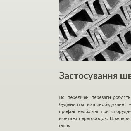
Застосування ш
Всі перелічені переваги робля
будівництві, машинобудуванні, м
профілі необхідні при спорудже
монтажі перегородок. Швелери в
інше.