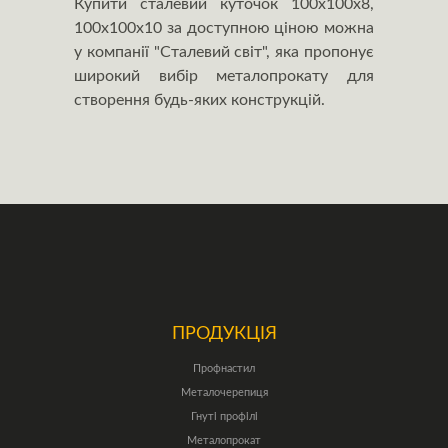
Купити сталевий куточок 100х100х8,
100х100х10 за доступною ціною можна
у компанії "Сталевий світ", яка пропонує
широкий вибір металопрокату для
створення будь-яких конструкцій.
ПРОДУКЦІЯ
Профнастил
Металочерепиця
Гнуті профілі
Металопрокат