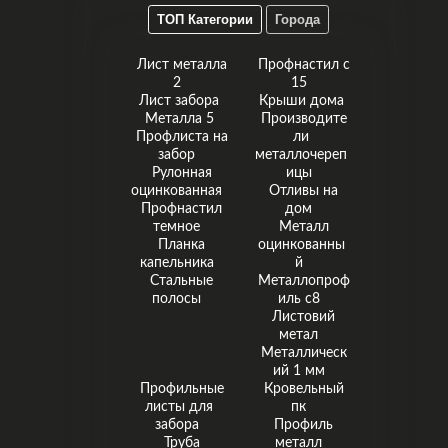
ТОП Категории
Города
Лист металла
Профнастил с
2
15
Лист забора
Крыши дома
Металла 5
Производите
Профлиста на
ли
забор
металлочереп
Рулонная
ицы
оцинкованная
Отливы на
Профнастил
дом
темное
Металл
Планка
оцинкованны
капельника
й
Стальные
Металлопроф
полосы
иль с8
Листовий
метал
Металлическ
ий 1 мм
Профильные
Кровельный
листы для
пк
забора
Профиль
Труба
металл