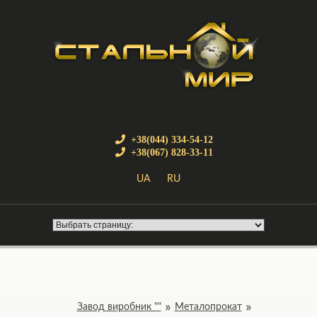
+38(044) 334-54-12
+38(067) 828-33-11
UA
RU
Завод виробник ""
Металопрокат