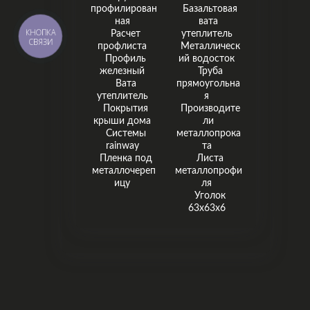
профилирован
Базальтовая
ная
вата
КНОПКА
Расчет
утеплитель
СВЯЗИ
профлиста
Металлическ
Профиль
ий водосток
железный
Труба
Вата
прямоугольна
утеплитель
я
Покрытия
Производите
крыши дома
ли
Системы
металлопрока
rainway
та
Пленка под
Листа
металлочереп
металлопрофи
ицу
ля
Уголок
63х63х6