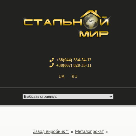
+38(044) 334-54-12
+38(067) 828-33-11
UA
RU
Завод виробник ""
Металопрокат