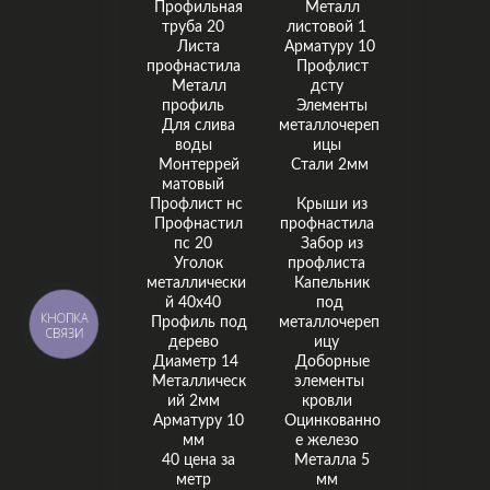
Профильная
Металл
труба 20
листовой 1
Листа
Арматуру 10
профнастила
Профлист
Металл
дсту
профиль
Элементы
Для слива
металлочереп
воды
ицы
Монтеррей
Стали 2мм
матовый
Профлист нс
Крыши из
Профнастил
профнастила
пс 20
Забор из
Уголок
профлиста
металлически
Капельник
й 40х40
под
КНОПКА
Профиль под
металлочереп
СВЯЗИ
дерево
ицу
Диаметр 14
Доборные
Металлическ
элементы
ий 2мм
кровли
Арматуру 10
Оцинкованно
мм
е железо
40 цена за
Металла 5
метр
мм