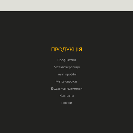
ПРОДУКЦІЯ
Профнастил
Металочерепиця
Гнуті профілі
Металопрокат
Додаткові елементи
Контакти
новини