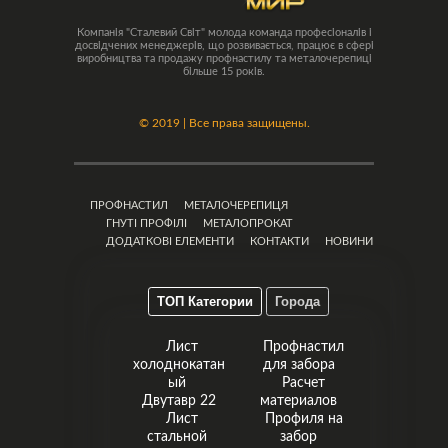
Компанія "Сталевий Світ" молода команда професіоналів і
досвідчених менеджерів, що розвивається, працює в сфері
виробництва та продажу профнастилу та металочерепиці
більше 15 років.
©
2019 | Все права защищены.
ПРОФНАСТИЛ
МЕТАЛОЧЕРЕПИЦЯ
ГНУТІ ПРОФІЛІ
МЕТАЛОПРОКАТ
ДОДАТКОВІ ЕЛЕМЕНТИ
КОНТАКТИ
НОВИНИ
ТОП Категории
Города
Лист
Профнастил
холоднокатан
для забора
ый
Расчет
Двутавр 22
материалов
Лист
Профиля на
стальной
забор