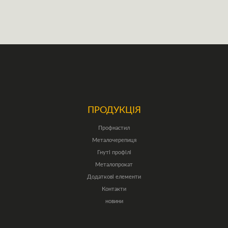
ПРОДУКЦІЯ
Профнастил
Металочерепиця
Гнуті профілі
Металопрокат
Додаткові елементи
Контакти
новини