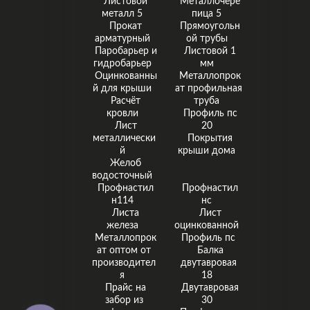
Листовой
Металлочере
металл 5
пица 5
Прокат
Прямоугольн
арматурный
ой трубы
Паробарьер и
Листовой 1
гидробарьер
мм
Оцинкованны
Металлопрок
й для крыши
ат профильная
Расчёт
труба
кровли
Профиль пс
Лист
20
металлически
Покрытия
й
крыши дома
Желоб
водосточный
Профнастил
Профнастил
н114
нс
Листа
Лист
железа
оцинкованной
Металлопрок
Профиль пс
ат оптом от
Балка
производител
двутавровая
я
18
Прайс на
Двутавровая
забор из
30