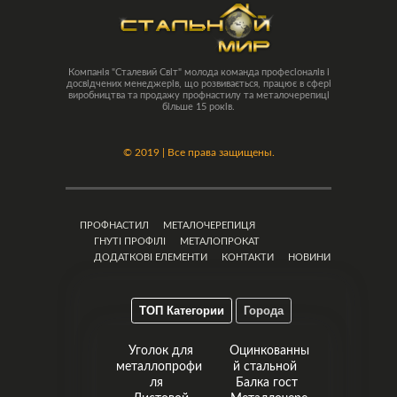
Компанія "Сталевий Світ" молода команда професіоналів і
досвідчених менеджерів, що розвивається, працює в сфері
виробництва та продажу профнастилу та металочерепиці
більше 15 років.
©
2019 | Все права защищены.
ПРОФНАСТИЛ
МЕТАЛОЧЕРЕПИЦЯ
ГНУТІ ПРОФІЛІ
МЕТАЛОПРОКАТ
ДОДАТКОВІ ЕЛЕМЕНТИ
КОНТАКТИ
НОВИНИ
ТОП Категории
Города
Уголок для
Оцинкованны
металлопрофи
й стальной
ля
Балка гост