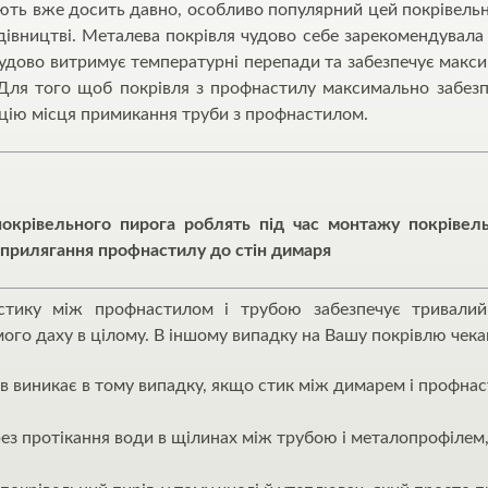
ть вже досить давно, особливо популярний цей покрівельн
івництві. Металева покрівля чудово себе зарекомендувала 
 чудово витримує температурні перепади та забезпечує максим
Для того щоб покрівля з профнастилу максимально забезп
ацію місця примикання труби з профнастилом.
покрівельного пирога роблять під час монтажу покрівел
прилягання профнастилу до стін димаря
 стику між профнастилом і трубою забезпечує тривалий 
амого даху в цілому. В іншому випадку на Вашу покрівлю чек
в виникає в тому випадку, якщо стик між димарем і профна
ез протікання води в щілинах між трубою і металопрофілем,