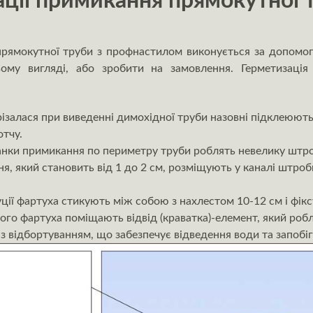
ції примикання прямокутної 
рямокутної труби з профнастилом виконується за допомого
му вигляді, або зробити на замовлення. Герметизація
різалася при виведенні димохідної труби назовні підклеюють
отчу.
анки примикання по периметру труби роблять невелику штр
я, який становить від 1 до 2 см, розміщують у каналі штро
ції фартуха стикують між собою з нахлестом 10-12 см і фі
го фартуха поміщають відвід (краватка)-елемент, який робл
у з відбортуванням, що забезпечує відведення води та запобі