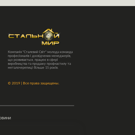
Компанія "Сталевий Світ" молода команда
професіоналів і досвідчених менеджерів,
що розвивається, працює в сфері
виробництва та продажу профнастилу та
металочерепиці більше 15 років.
©
2019 | Все права защищены.
ОВИНИ