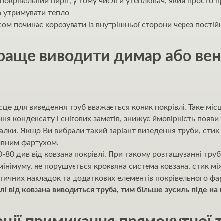
 покрівельний пиріг, у тому числі й утеплювач, який просто
а утримувати тепло
сом починає корозувати із внутрішньої сторони через постійн
краще виводити димар або ве
сце для виведення труб вважається коник покрівлі. Таке мі
я конденсату і снігових заметів, знижує ймовірність появи 
балки. Якщо Ви вибрали такий варіант виведення труби, сти
ивним фартухом.
0-80 див від ковзана покрівлі. При такому розташуванні труб
 мінімуму, не порушується кроквяна система ковзана, стик
ичних накладок та додаткових елементів покрівельного фа
лі від ковзана виводиться труба, тим більше зусиль піде на