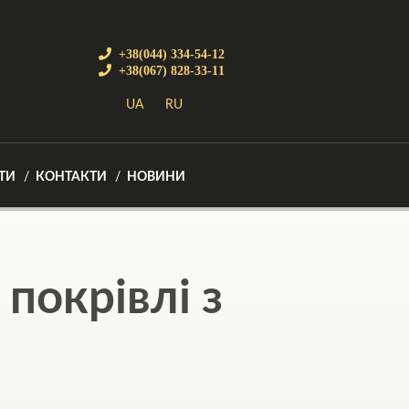
+38(044) 334-54-12
+38(067) 828-33-11
UA
RU
ТИ
КОНТАКТИ
НОВИНИ
покрівлі з