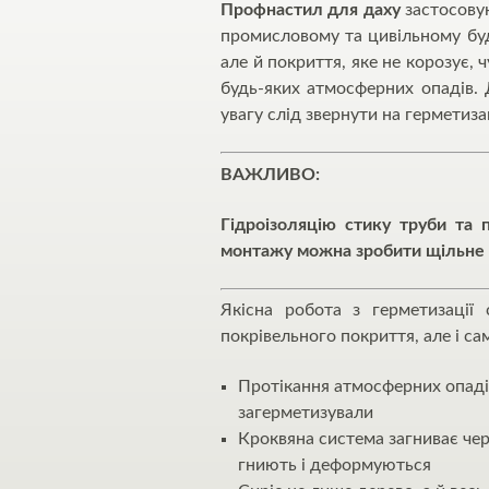
Профнастил для даху
застосовую
промисловому та цивільному буд
але й покриття, яке не корозує,
будь-яких атмосферних опадів. 
увагу слід звернути на герметиз
ВАЖЛИВО:
Гідроізоляцію стику труби та 
монтажу можна зробити щільне 
Якісна робота з герметизації
покрівельного покриття, але і с
Протікання атмосферних опаді
загерметизували
Кроквяна система загниває чер
гниють і деформуються