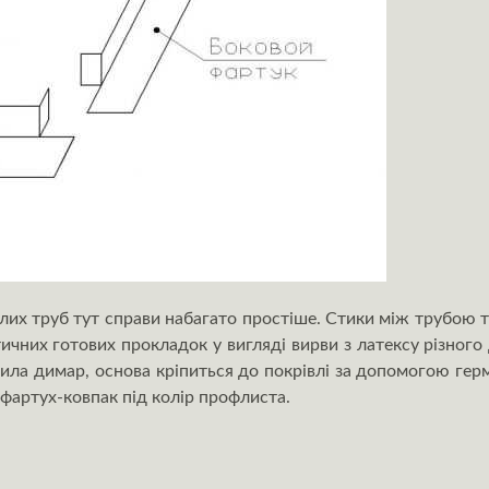
лих труб тут справи набагато простіше. Стики між трубою
чних готових прокладок у вигляді вирви з латексу різного
ила димар, основа кріпиться до покрівлі за допомогою герм
фартух-ковпак під колір профлиста.