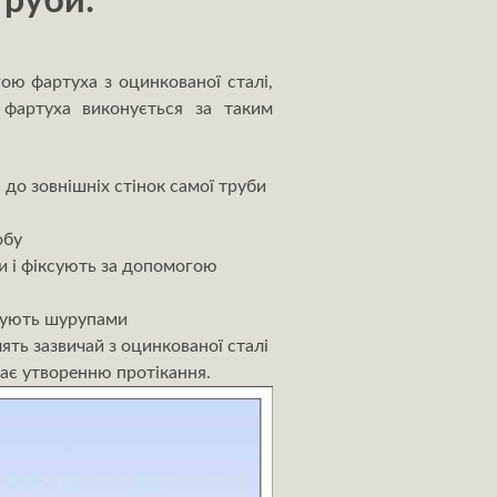
труби:
ю фартуха з оцинкованої сталі,
 фартуха виконується за таким
 до зовнішніх стінок самої труби
обу
би і фіксують за допомогою
ксують шурупами
ять зазвичай з оцинкованої сталі
гає утворенню протікання.