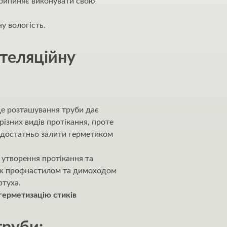
 припиняє виконувати свою
у вологість.
нтеляційну
сце розташування труби дає
різних видів протікання, проте
к достатньо залити герметиком
 утворення протікання та
 між профнастилом та димоходом
ртуха.
 герметизацію стиків