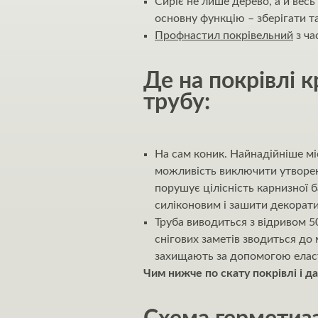
Сиріє не лише дерево, а й весь
основну функцію – зберігати т
Профнастил покрівельний
з ча
Де на покрівлі 
трубу:
На сам коник. Найнадійніше мі
можливість виключити утворенн
порушує цілісність карнизної 
силіконовим і зашити декорат
Труба виводиться з відривом 5
снігових заметів зводиться до
захищають за допомогою еласт
Чим нижче по скату покрівлі і да