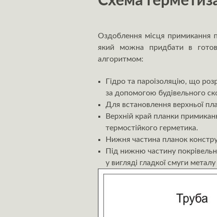
Схема герметиза
Оздоблення місця примикання п
який можна придбати в готово
алгоритмом:
Гідро та пароізоляцію, що роз
за допомогою будівельного ск
Для встановлення верхньої пл
Верхній край планки примиканн
термостійкого герметика.
Нижня частина планок констру
Під нижню частину покрівельно
у вигляді гладкої смуги метал