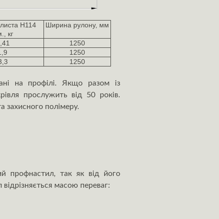
листа Н114
Ширина рулону, мм
., кг
,41
1250
1,9
1250
3,3
1250
ані на профілі. Якщо разом із
рівля прослужить від 50 років.
та захисного полімеру.
ий профнастил, так як від його
л відрізняється масою переваг: