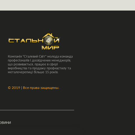
Компанія "Сталевий Світ" молода команда
професіоналів і досвідчених менеджерів,
що розвивається, працює в сфері
виробництва та продажу профнастилу та
металочерепиці більше 15 років.
©
2019 | Все права защищены.
ОВИНИ