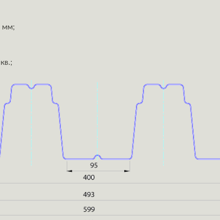
 мм;
кв.;