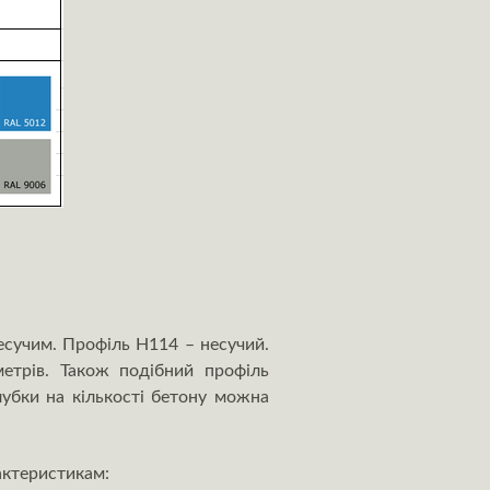
есучим. Профіль Н114 – несучий.
метрів. Також подібний профіль
лубки на кількості бетону можна
актеристикам: