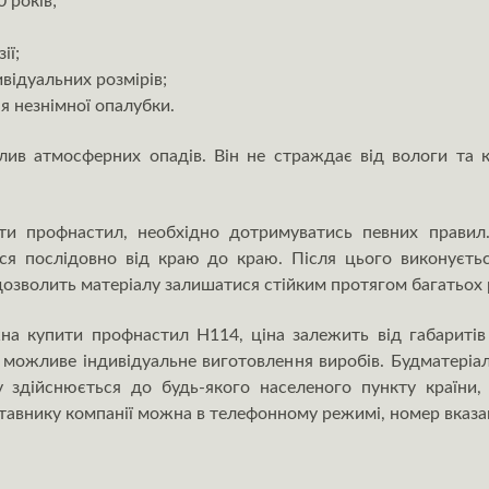
 років;
ії;
відуальних розмірів;
я незнімної опалубки.
ив атмосферних опадів. Він не страждає від вологи та к
ти профнастил, необхідно дотримуватись певних правил
ься послідовно від краю до краю. Після цього виконуєтьс
дозволить матеріалу залишатися стійким протягом багатьох 
ожна купити профнастил Н114, ціна залежить від габаритів
можливе індивідуальне виготовлення виробів. Будматеріа
у здійснюється до будь-якого населеного пункту країни,
авнику компанії можна в телефонному режимі, номер вказан