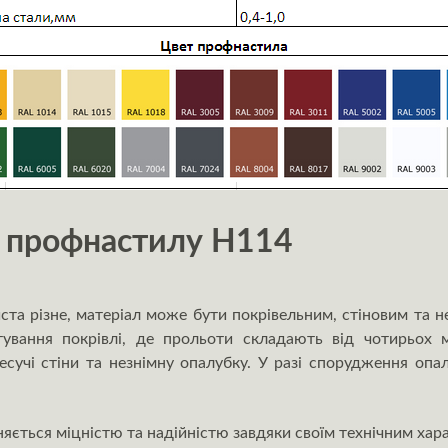
 профнастилу Н114
ста різне, матеріал може бути покрівельним, стіновим та н
ування покрівлі, де прольоти складають від чотирьох 
есучі стіни та незнімну опалубку. У разі спорудження опа
яється міцністю та надійністю завдяки своїм технічним хар