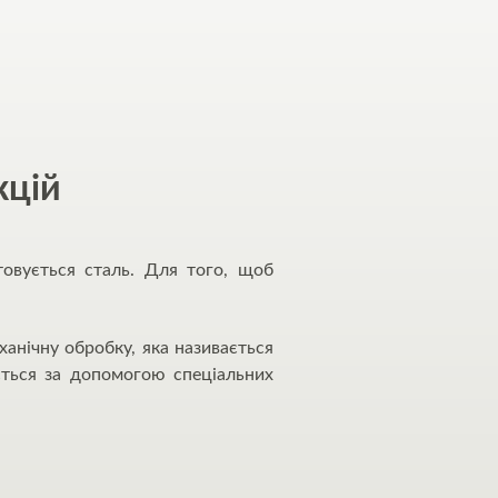
кцій
товується сталь. Для того, щоб
анічну обробку, яка називається
ється за допомогою спеціальних