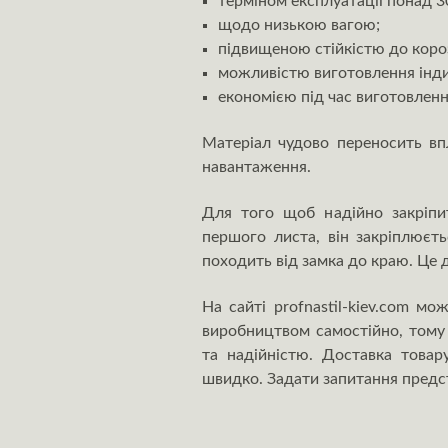
терміном експлуатації понад 30
щодо низькою вагою;
підвищеною стійкістю до короз
можливістю виготовлення інди
економією під час виготовленн
Матеріал чудово переносить впл
навантаження.
Для того щоб надійно закріпи
першого листа, він закріплюєт
походить від замка до краю. Це 
На сайті profnastil-kiev.com м
виробництвом самостійно, тому 
та надійністю. Доставка товар
швидко. Задати запитання предст