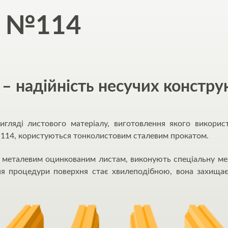
т №114
 надійність несучих констру
гляді листового матеріалу, виготовлення якого викорис
114, користуються тонколистовим сталевим прокатом.
металевим оцинкованим листам, виконують спеціальну мех
ня процедури поверхня стає хвилеподібною, вона захища