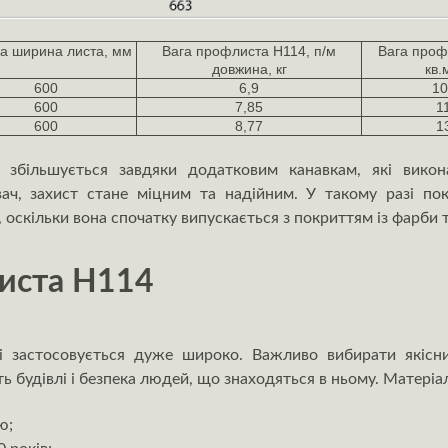
а ширина листа, мм
Вага профлиста Н114, п/м
Вага проф
довжина, кг
кв.м
600
6,9
10
600
7,85
1
600
8,77
1
 збільшується завдяки додатковим канавкам, які викон
ч, захист стане міцним та надійним. У такому разі пок
 оскільки вона спочатку випускається з покриттям із фарби 
иста Н114
і застосовується дуже широко. Важливо вибирати якісн
ь будівлі і безпека людей, що знаходяться в ньому. Матеріа
ю;