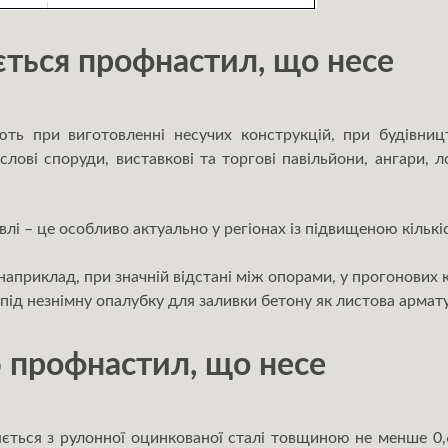
ється профнастил, що несе
ть при виготовленні несучих конструкцій, при будівниц
ислові споруди, виставкові та торгові павільйони, ангари, 
влі – це особливо актуально у регіонах із підвищеною кількі
наприклад, при значній відстані між опорами, у прогонових 
ід незнімну опалубку для заливки бетону як листова армат
 профнастил, що несе
ється з рулонної оцинкованої сталі товщиною не менше 0,65