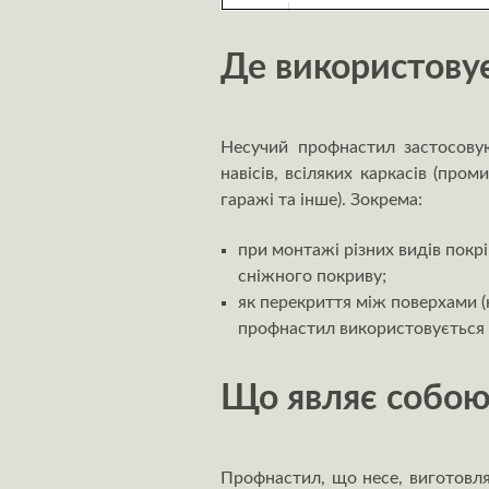
Де використову
Несучий профнастил застосовую
навісів, всіляких каркасів (пром
гаражі та інше). Зокрема:
при монтажі різних видів покрі
сніжного покриву;
як перекриття між поверхами (
профнастил використовується п
Що являє собою
Профнастил, що несе, виготовля