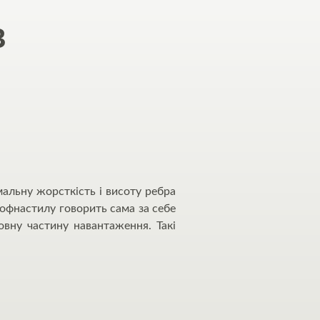
в
альну жорсткість і висоту ребра
рофнастилу говорить сама за себе
овну частину навантаження. Такі