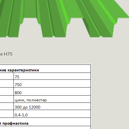
се Н75