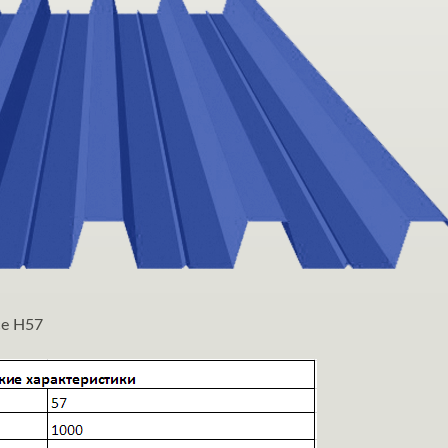
се Н57