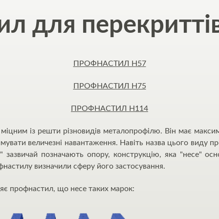
л для перекритті
ПРОФНАСТИЛ H57
ПРОФНАСТИЛ H75
ПРОФНАСТИЛ Н114
міцним із решти різновидів металопрофілю. Він має максим
имувати величезні навантаження. Навіть назва цього виду п
й" зазвичай позначають опору, конструкцію, яка "несе" осн
фнастилу визначили сферу його застосування.
яє профнастил, що несе таких марок: