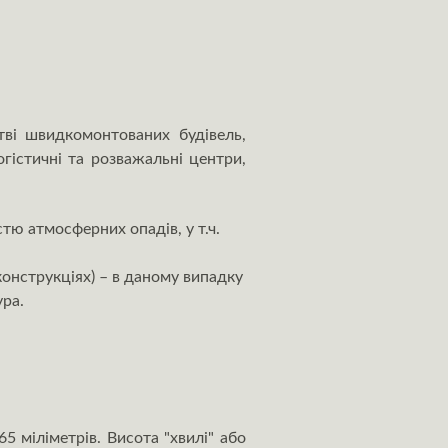
тві швидкомонтованих будівель,
логістичні та розважальні центри,
стю атмосферних опадів, у т.ч.
конструкціях) – в даному випадку
ура.
 міліметрів. Висота "хвилі" або