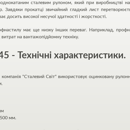
днокатаним сталевим рулоном, який при виробництві на
фр. Завдяки прокатці звичайний гладкий лист перетворює
ає досить високої несучої здатності і жорсткості.
рофнастилу має ще низку інших переваг. Наприклад, профн
 витрат на вантажопідйомну техніку.
 - Технічні характеристики.
компанія "Сталевий Світ" використовує оцинковану рулонн
м.
мм
500 мм.