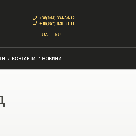
+38(044) 334-54-12
+38(067) 828-33-11
UA
RU
ТИ
КОНТАКТИ
НОВИНИ
д