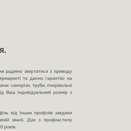
я.
ми радимо звертатися з приводу
ермаркеті та даємо гарантію на
и: саморізи, труби, покрівельні
ід Ваш індивідуальний розмір з
іль від інших профілів завдяки
амій хвилі. Дах з профнастилу
0 років.