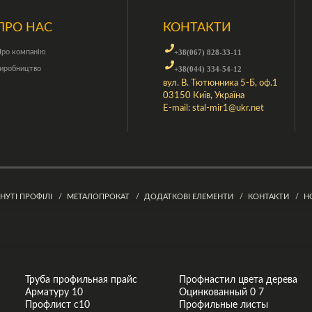
ПРО НАС
КОНТАКТИ
ро компанію
+38(067) 828-33-11
иробництво
+38(044) 334-54-12
вул. В. Тютюнника 5-Б, оф.1
03150 Київ, Україна
E-mail:
stal-mir1@ukr.net
ГНУТІ ПРОФІЛІ
МЕТАЛОПРОКАТ
ДОДАТКОВІ ЕЛЕМЕНТИ
КОНТАКТИ
Н
Труба профильная прайс
Профнастил цвета дерева
Арматуру 10
Оцинкованный 0 7
Профлист с10
Профильные листы