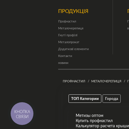
ПРОДУКЦІЯ
Профнастил
П
Металочерепиця
в
Гнуті профілі
Металопрокат
Додаткові елементи
Контакти
новини
ПРОФНАСТИЛ
МЕТАЛОЧЕРЕПИЦЯ
ТОП Категории
Города
КНОПКА
Метизы оптом
СВЯЗИ
Купить профнастил
Калькулятор расчета крыши