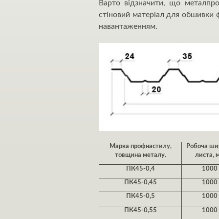
Варто відзначити, що металпр
стіновий матеріал для обшивки ф
навантаженням.
Марка профнастилу,
Робоча ши
товщина металу.
листа, 
ПК45-0,4
1000
ПК45-0,45
1000
ПК45-0,5
1000
ПК45-0,55
1000