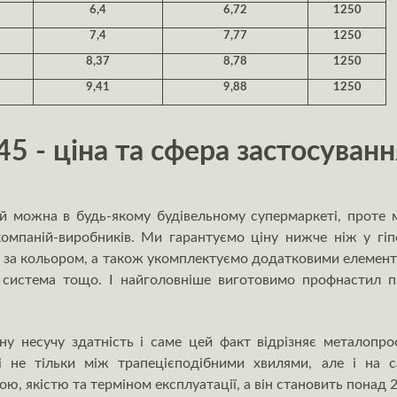
6,4
6,72
1250
7,4
7,77
1250
8,37
8,78
1250
9,41
9,88
1250
 - ціна та сфера застосуванн
й можна в будь-якому будівельному супермаркеті, проте 
мпаній-виробників. Ми гарантуємо ціну нижче ніж у гіп
 за кольором, а також укомплектуємо додатковими елементам
а система тощо. І найголовніше виготовимо профнастил п
 несучу здатність і саме цей факт відрізняє металопроф
 не тільки між трапецієподібними хвилями, але і на с
ю, якістю та терміном експлуатації, а він становить понад 2