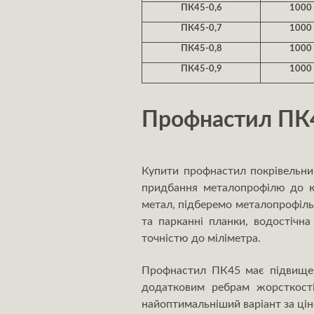
ПК45-0,6
1000
ПК45-0,7
1000
ПК45-0,8
1000
ПК45-0,9
1000
Профнастил ПК45
Купити профнастил покрівельни
придбання металопрофілю до ко
метал, підберемо металопрофіль
та парканні планки, водостічн
точністю до міліметра.
Профнастил ПК45 має підвищену
додатковим ребрам жорсткості
найоптимальніший варіант за ціно