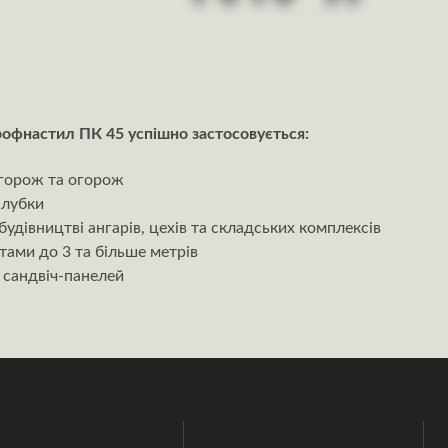
рофнастил ПК 45 успішно застосовується:
огорож та огорож
алубки
удівництві ангарів, цехів та складських комплексів
тами до 3 та більше метрів
 сандвіч-панелей