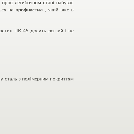
 профілегибочном стані набуває
ться на
профнастил
, який вже в
астил ПК-45 досить легкий і не
у сталь з полімерним покриттям