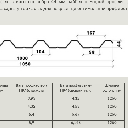
офіль з висотою ребра 44 мм найбільш міцний профлист,
асадів, у той час як для покрівлі це оптимальний
профлист 
рина
Вага профнастилу
Вага профнастилу
Ширина
мм
ПК45, кв.м., кг
ПК45,довжини, кг
рулону, мм
3,93
4,12
1250
4,32
4,53
1250
5,4
5,67
1250
5,9
6,195
1250