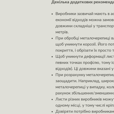
Декілька додаткових рекоменда
Виробники зазвичай мають в ас
економії відходів можна замов
довжини складніші у транспорт
метрів.
При обробці металочерепиці ва
щоб уникнути корозії. Його п
покриття, і обрізати їх просто 
Щоб уникнути деформації листі
певних точках профілю, тому і
відходів). Ці довжини вказані 
При розрахунку металочерепиц
заощадити. Наприклад, широки
металочерепиці у випадку, кол
рахунок збільшення/зменшення
Листи різних виробників можут
одному місці, у тому числі крі
Довіряти потрібно виробникам 