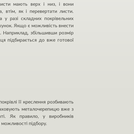
листи мають верх і низ, і вони
 втім, як і перевертати листи.
а у разі складних покрівельних
ахунок. Якщо є можливість внести
я. Наприклад, збільшивши розмір
иця підбирається до вже готової
покрівлі її креслення розбивають
зраховують металочерепицю вже з
ті. Як правило, у виробників
 можливості підбору.