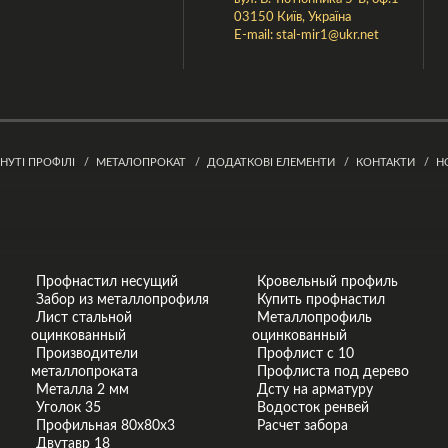
03150 Київ, Україна
E-mail:
stal-mir1@ukr.net
ГНУТІ ПРОФІЛІ
МЕТАЛОПРОКАТ
ДОДАТКОВІ ЕЛЕМЕНТИ
КОНТАКТИ
Н
Профнастил несущий
Кровельный профиль
Забор из металлопрофиля
Купить профнастил
Лист стальной
Металлопрофиль
оцинкованный
оцинкованный
Производители
Профлист с 10
металлопроката
Профлиста под дерево
Металла 2 мм
Дсту на арматуру
Уголок 35
Водосток ренвей
Профильная 80х80х3
Расчет забора
Двутавр 18