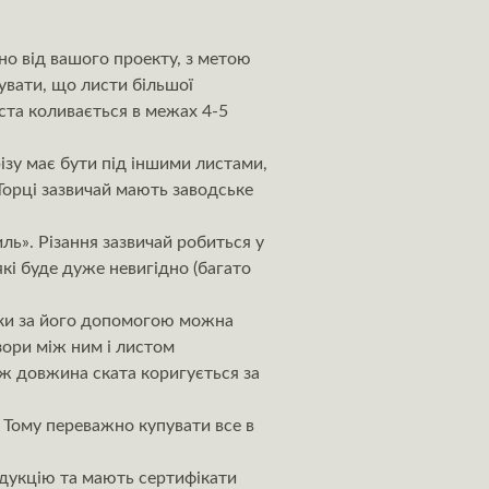
но від вашого проекту, з метою
увати, що листи більшої
ста коливається в межах 4-5
ізу має бути під іншими листами,
орці зазвичай мають заводське
ь». Різання зазвичай робиться у
кі буде дуже невигідно (багато
ьки за його допомогою можна
ори між ним і листом
ож довжина ската коригується за
. Тому переважно купувати все в
одукцію та мають сертифікати