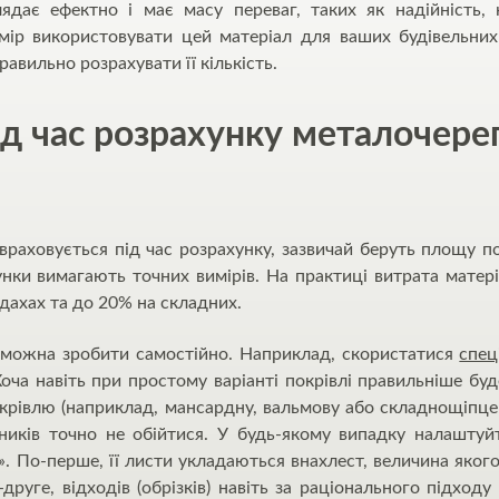
ядає ефектно і має масу переваг, таких як надійність, н
мір використовувати цей матеріал для ваших будівельних
авильно розрахувати її кількість.
д час розрахунку металочере
враховується під час розрахунку, зазвичай беруть площу п
нки вимагають точних вимірів. На практиці витрата матер
 дахах та до 20% на складних.
 можна зробити самостійно. Наприклад, скористатися
спец
 Хоча навіть при простому варіанті покрівлі правильніше бу
рівлю (наприклад, мансардну, вальмову або складнощіпце
рників точно не обійтися. У будь-якому випадку налашту
». По-перше, її листи укладаються внахлест, величина якого
-друге, відходів (обрізків) навіть за раціонального підходу