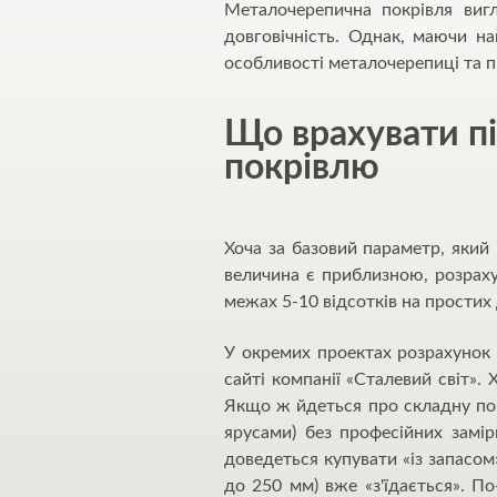
Металочерепична покрівля вигл
довговічність. Однак, маючи на
особливості металочерепиці та пр
Що врахувати пі
покрівлю
Хоча за базовий параметр, який 
величина є приблизною, розраху
межах 5-10 відсотків на простих
У окремих проектах розрахунок
сайті компанії «Сталевий світ».
Якщо ж йдеться про складну пок
ярусами) без професійних замі
доведеться купувати «із запасом
до 250 мм) вже «з'їдається». По