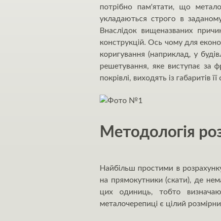
потрібно пам'ятати, що метало
укладаються строго в заданому
Внаслідок вищеназваних причин
конструкцій. Ось чому для еконо
коригування (наприклад, у буді
решетування, яке виступає за ф
покрівлі, виходять із габаритів її
Методологія ро
Найбільш простими в розрахунку 
на прямокутники (скати), де не
цих одиниць, тобто визначаю
металочерепиці є цілий розмірн