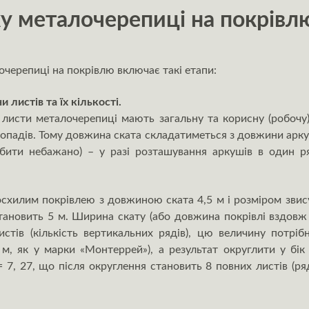
у металочерепиці на покрівл
черепиці на покрівлю включає такі етапи:
листів та їх кількості.
о листи металочерепиці мають загальну та корисну (робоч
д опадів. Тому довжина ската складатиметься з довжини аркуш
бити небажано) – у разі розташування аркушів в один ря
схилим покрівлею з довжиною ската 4,5 м і розміром звис
становить 5 м. Ширина скату (або довжина покрівлі вздовж 
листів (кількість вертикальних рядів), цю величину потр
 м, як у марки «Монтеррей»), а результат округлити у бік 
= 7, 27, що після округлення становить 8 повних листів (р