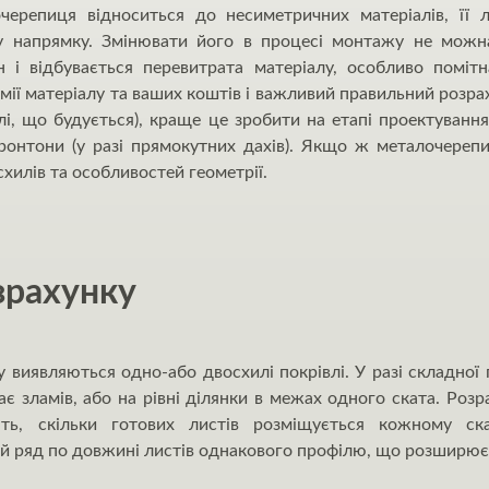
черепиця відноситься до несиметричних матеріалів, її 
 напрямку. Змінювати його в процесі монтажу не можна,
 і відбувається перевитрата матеріалу, особливо помітн
мії матеріалу та ваших коштів і важливий правильний розр
влі, що будується), краще це зробити на етапі проектуванн
ронтони (у разі прямокутних дахів). Якщо ж металочереп
 схилів та особливостей геометрії.
зрахунку
виявляються одно-або двосхилі покрівлі. У разі складної 
має зламів, або на рівні ділянки в межах одного ската. Ро
ть, скільки готових листів розміщується кожному ска
ий ряд по довжині листів однакового профілю, що розширює