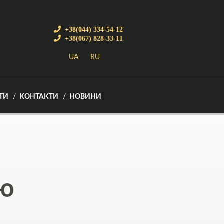
+38(044) 334-54-12
+38(067) 828-33-11
UA
RU
ТИ
КОНТАКТИ
НОВИНИ
лю