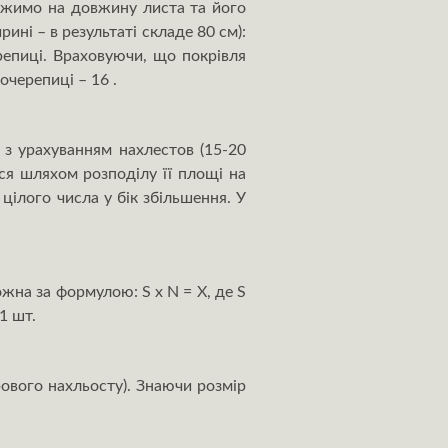
ножимо на довжину листа та його
ині – в результаті складе 80 см):
репиці. Враховуючи, що покрівля
очерепиці – 16 .
 з урахуванням нахлестов (15-20
ься шляхом розподілу її площі на
цілого числа у бік збільшення. У
ожна за формулою: S x N = X, де S
1 шт.
рового нахльосту). Знаючи розмір
.