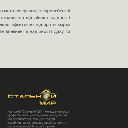
ір металочерепиці з європейської
 незалежно від рівня складності
льно ефективно підібрати марку
те впевнені в надійності даху та
Компанія "Сталевий Світ" молода команда
професіоналів і досвідчених менеджерів,
що розвивається, працює в сфері
виробництва та продажу профнастилу та
металочерепиці більше 15 років.