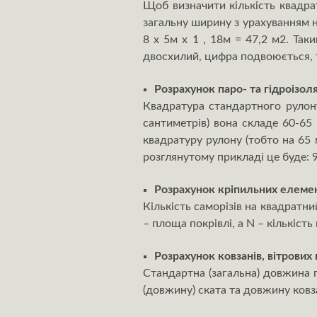
Щоб визначити кількість квадра
загальну ширину з урахуванням на
8 х 5м х 1 , 18м = 47,2 м2. Та
двосхилий, цифра подвоюється, то
Розрахунок паро- та гідроізоля
Квадратура стандартного рулону
сантиметрів) вона складе 60-65 
квадратуру рулону (тобто на 65 
розглянутому прикладі це буде: 94
Розрахунок кріпильних елемент
Кількість саморізів на квадратни
– площа покрівлі, а N – кількіст
Розрахунок ковзанів, вітрових
Стандартна (загальна) довжина п
(довжину) ската та довжину ковз