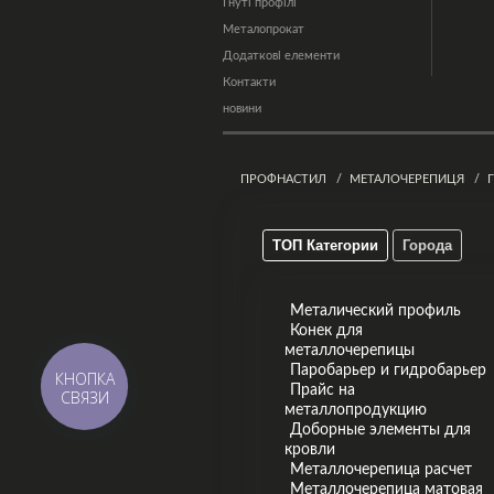
Гнуті профілі
Металопрокат
Додаткові елементи
Контакти
новини
ПРОФНАСТИЛ
МЕТАЛОЧЕРЕПИЦЯ
ТОП Категории
Города
Металический профиль
Конек для
металлочерепицы
Паробарьер и гидробарьер
КНОПКА
Прайс на
СВЯЗИ
металлопродукцию
Доборные элементы для
кровли
Металлочерепица расчет
Металлочерепица матовая