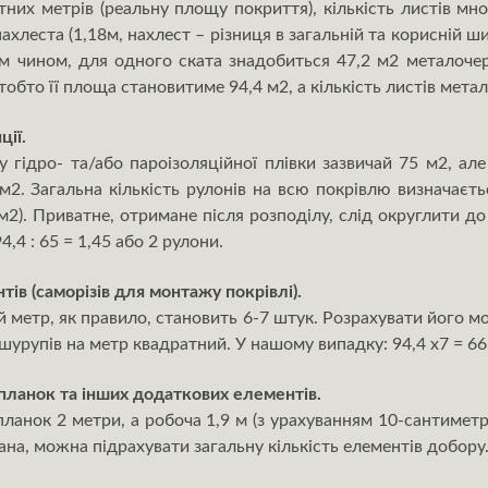
тних метрів (реальну площу покриття), кількість листів м
хлеста (1,18м, нахлест – різниця в загальній та корисній шир
ким чином, для одного ската знадобиться 47,2 м2 металоче
бто її площа становитиме 94,4 м2, а кількість листів метал
ції.
 гідро- та/або пароізоляційної плівки зазвичай 75 м2, але
м2. Загальна кількість рулонів на всю покрівлю визначаєт
м2). Приватне, отримане після розподілу, слід округлити до 
,4 : 65 = 1,45 або 2 рулони.
ів (саморізів для монтажу покрівлі).
й метр, як правило, становить 6-7 штук. Розрахувати його м
ь шурупів на метр квадратний. У нашому випадку: 94,4 х7 = 66
 планок та інших додаткових елементів.
ланок 2 метри, а робоча 1,9 м (з урахуванням 10-сантимет
ана, можна підрахувати загальну кількість елементів добору