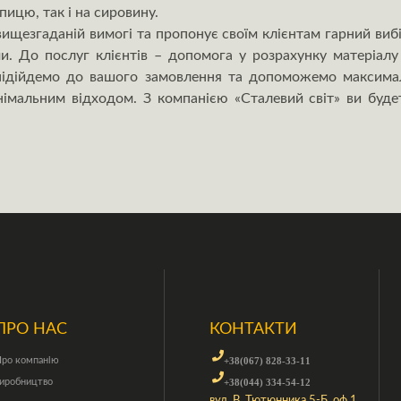
пицю, так і на сировину.
вищезгаданій вимогі та пропонує своїм клієнтам гарний виб
и. До послуг клієнтів – допомога у розрахунку матеріалу
 підійдемо до вашого замовлення та допоможемо максима
інімальним відходом. З компанією «Сталевий світ» ви буде
ПРО НАС
КОНТАКТИ
ро компанію
+38(067) 828-33-11
иробництво
+38(044) 334-54-12
вул. В. Тютюнника 5-Б, оф.1