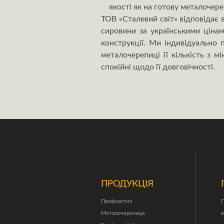
якості як на готову металочере
ТОВ «Сталевий світ» відповідає 
сировини за українськими цінам
конструкції. Ми індивідуально
металочерепиці її кількість з м
спокійні щодо її довговічності.
ПРОДУКЦІЯ
Профнастил
П
Металочерепиця
в