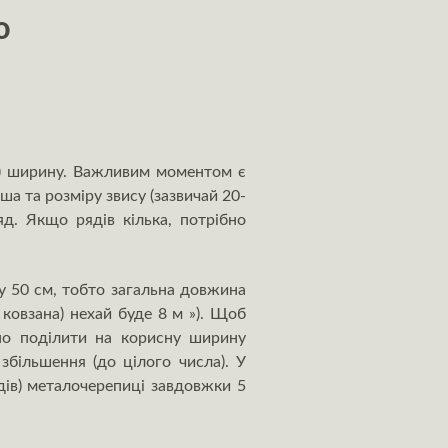
ю
у) ширину. Важливим моментом є
а та розміру звису (зазвичай 20-
д. Якщо рядів кілька, потрібно
у 50 см, тобто загальна довжина
ковзана) нехай буде 8 м »). Щоб
ібно поділити на корисну ширину
збільшення (до цілого числа). У
ядів) металочерепиці завдовжки 5