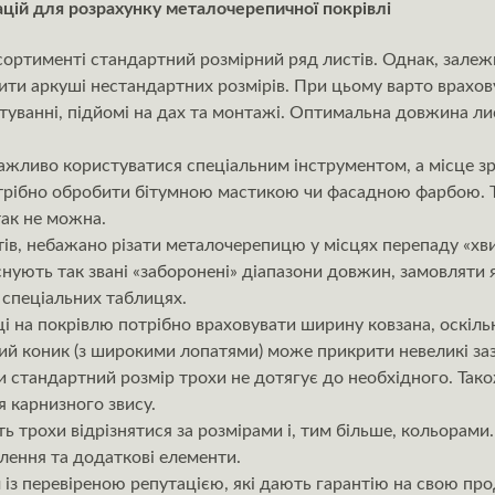
цій для розрахунку металочерепичної покрівлі
ортименті стандартний розмірний ряд листів. Однак, залеж
ити аркуші нестандартних розмірів. При цьому варто врахов
уванні, підйомі на дах та монтажі. Оптимальна довжина ли
жливо користуватися спеціальним інструментом, а місце зр
отрібно обробити бітумною мастикою чи фасадною фарбою. Т
так не можна.
в, небажано різати металочерепицю у місцях перепаду «хвил
снують так звані «заборонені» діапазони довжин, замовляти я
у спеціальних таблицях.
і на покрівлю потрібно враховувати ширину ковзана, оскіл
й коник (з широкими лопатями) може прикрити невеликі заз
и стандартний розмір трохи не дотягує до необхідного. Так
 карнизного звису.
ь трохи відрізнятися за розмірами і, тим більше, кольорами
плення та додаткові елементи.
із перевіреною репутацією, які дають гарантію на свою пр