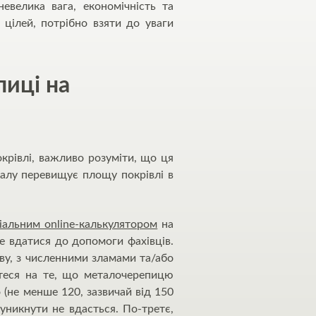
евелика вага, економічність та
 цілей, потрібно взяти до уваги
пиці на
окрівлі, важливо розуміти, що ця
іалу перевищує площу покрівлі в
іальним online-калькулятором
на
де вдатися до допомоги фахівців.
ву, з численними зламами та/або
йтеся на те, що металочерепицю
 (не менше 120, зазвичай від 150
 уникнути не вдасться. По-третє,