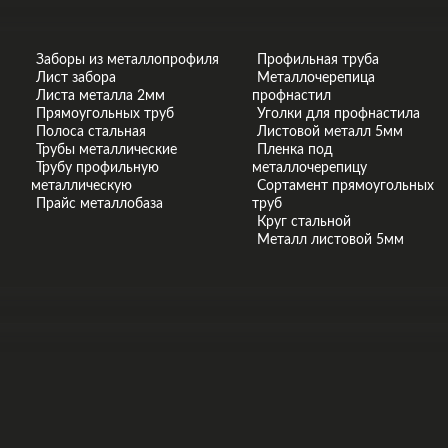
Заборы из металлопрофиля
Профильная труба
Лист забора
Металлочерепица
Листа металла 2мм
профнастил
Прямоугольных труб
Уголки для профнастила
Полоса стальная
Листовой металл 5мм
Трубы металлические
Пленка под
Трубу профильную
металлочерепицу
металлическую
Сортамент прямоугольных
я
Прайс металлобаза
труб
Круг стальной
Металл листовой 5мм