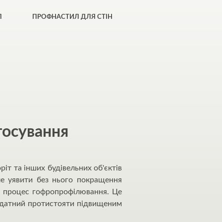
Л
ПРОФНАСТИЛ ДЛЯ СТІН
тосування
іт та інших будівельних об'єктів
ле уявити без нього покращення
ь процес гофропрофілювання. Це
 здатний протистояти підвищеним