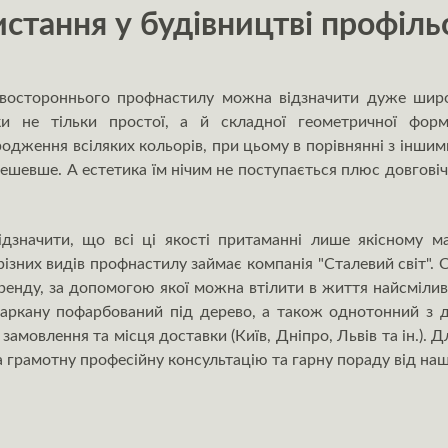
стання у будівництві профіль
двостороннього профнастилу можна відзначити дуже широ
ки не тільки простої, а й складної геометричної фо
одження всіляких кольорів, при цьому в порівнянні з інши
ешевше. А естетика їм нічим не поступається плюс довговіч
ідзначити, що всі ці якості притаманні лише якісному ма
 різних видів профнастилу займає компанія "Сталевий світ"
ренду, за допомогою якої можна втілити в життя найсмілив
аркану пофарбований під дерево, а також однотонний з дв
амовлення та місця доставки (Київ, Дніпро, Львів та ін.). Д
 грамотну професійну консультацію та гарну пораду від на