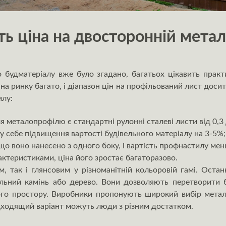
ть ціна на двосторонній мета
 будматеріалу вже було згадано, багатьох цікавить прак
на ринку багато, і діапазон цін на профільований лист досит
илу:
 металопрофілю є стандартні рулонні сталеві листи від 0,3 
у себе підвищення вартості будівельного матеріалу на 3-5%;
що воно нанесено з одного боку, і вартість профнастилу ме
ктеристиками, ціна його зростає багаторазово.
, так і глянсовим у різноманітній кольоровій гамі. Оста
льний камінь або дерево. Вони дозволяють перетворити б
ого простору. Виробники пропонують широкий вибір мета
підходящий варіант можуть люди з різним достатком.