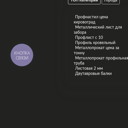
ТОП Категории
Города
Профнастил цена
кировоград
Металлический лист для
забора
Профлист с 10
Профиль кровельный
Металлопрокат цена за
КНОПКА
тонну
СВЯЗИ
Металлопрокат профильна
труба
Листовая 2 мм
Двутавровые балки