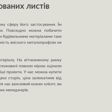
ованих листів
ку сферу його застосування. Їм
рми. Повсюдно можна побачити
ми будівельними матеріалами таке
ність якісного металопрофілю не
теріалу. На вітчизняному ринку
. Споживачі повною мірою оцінили
іші проекти. У нас можна купити
ох сторін, ціна залежатиме від
ля нас важливий кожен клієнт, ви
ших менеджерів.