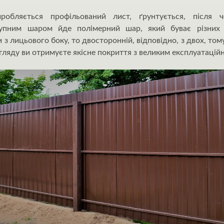
робляється профільований лист, ґрунтується, після ч
тупним шаром йде полімерний шар, який буває різних 
з лицьового боку, то двосторонній, відповідно, з двох, тому
гляду ви отримуєте якісне покриття з великим експлуатацій