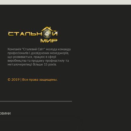
Компанія "Сталевий Світ" молода команда
професіоналів і досвідчених менеджерів,
що розвивається, працює в сфері
виробництва та продажу профнастилу та
металочерепиці більше 15 років.
©
2019 | Все права защищены.
ОВИНИ